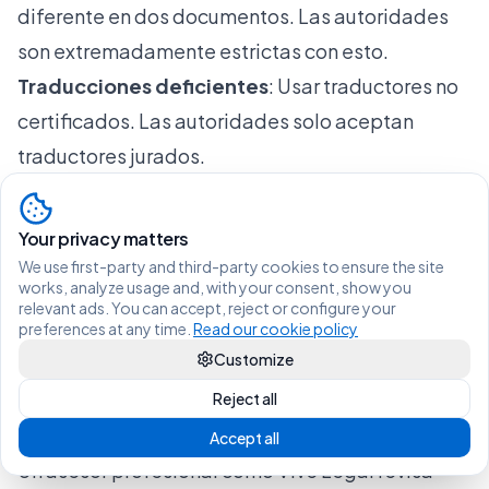
diferente en dos documentos. Las autoridades
son extremadamente estrictas con esto.
Traducciones deficientes
: Usar traductores no
certificados. Las autoridades solo aceptan
traductores jurados.
Plazos perdidos
: No solicitar cita con suficiente
anticipación. Las esperas pueden ser de 6 a 12
Your privacy matters
meses.
We use first-party and third-party cookies to ensure the site
works, analyze usage and, with your consent, show you
Permisos equivocados
: Solicitar el permiso
relevant ads. You can accept, reject or configure your
incorrecto para tu situación específica.
preferences at any time.
Read our cookie policy
Customize
Cambios de circunstancias no reportados
:
Cambiar de empleador sin notificar a las
Reject all
autoridades.
Accept all
Un asesor profesional como Vive Legal revisa