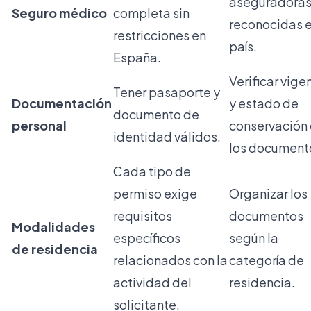
aseguradora
Seguro médico
completa sin
reconocidas e
restricciones en
país.
España.
Verificar vige
Tener pasaporte y
Documentación
y estado de
documento de
personal
conservación
identidad válidos.
los document
Cada tipo de
permiso exige
Organizar los
requisitos
documentos
Modalidades
específicos
según la
de residencia
relacionados con la
categoría de
actividad del
residencia.
solicitante.