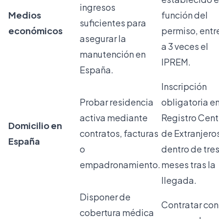
ingresos
Medios
función del
suficientes para
económicos
permiso, entre
asegurar la
a 3 veces el
manutención en
IPREM.
España.
Inscripción
Probar residencia
obligatoria en
activa mediante
Registro Cent
Domicilio en
contratos, facturas
de Extranjero
España
o
dentro de tre
empadronamiento.
meses tras la
llegada.
Disponer de
Contratar con
cobertura médica