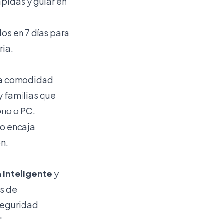
pidas y guiar en
os en 7 días para
ria.
 la comodidad
y familias que
ono o PC.
io encaja
ón.
 inteligente
y
os de
 seguridad