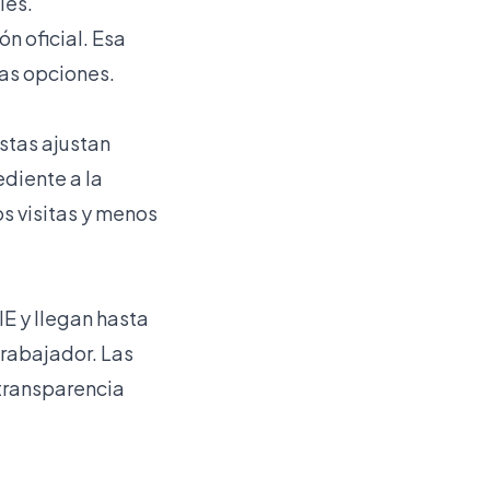
les.
n oficial. Esa
ras opciones.
istas ajustan
ediente a la
os visitas y menos
IE y llegan hasta
rabajador. Las
 transparencia