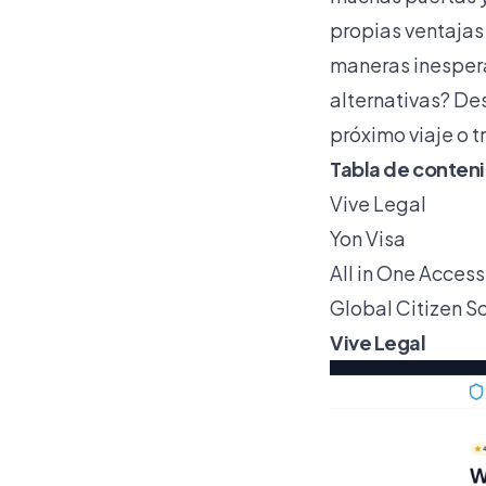
propias ventajas
maneras inespera
alternativas? Des
próximo viaje o 
Tabla de conten
Vive Legal
Yon Visa
All in One Access
Global Citizen S
Vive Legal