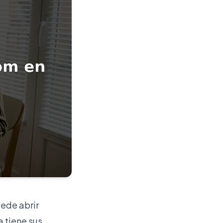
uede abrir
 tiene sus