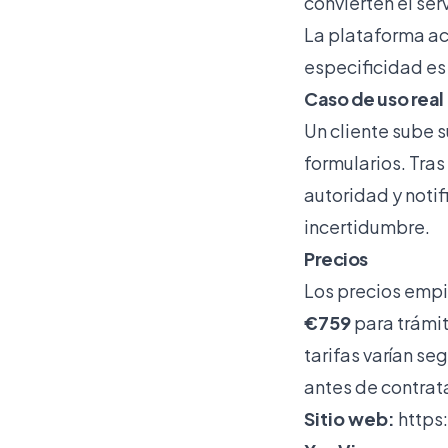
convierten el ser
La plataforma ac
especificidad es
Caso de uso real
Un cliente sube s
formularios. Tras
autoridad y notif
incertidumbre.
Precios
Los precios emp
€759
para trámit
tarifas varían se
antes de contrata
Sitio web:
https: