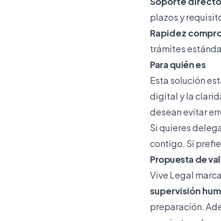
Soporte directo
plazos y requisit
Rapidez compr
trámites estánda
Para quién es
Esta solución es
digital y la clar
desean evitar err
Si quieres delega
contigo. Si prefi
Propuesta de val
Vive Legal marca
supervisión hu
preparación. Ade