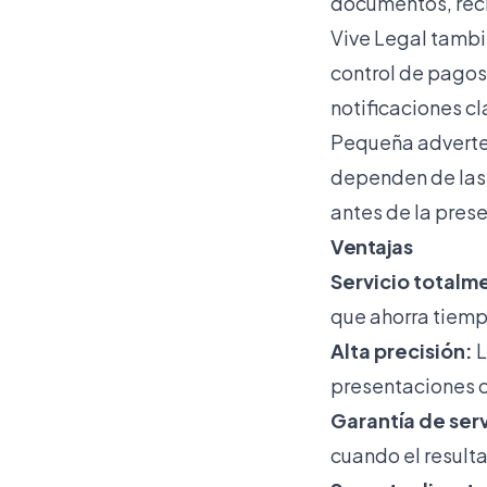
documentos, reci
Vive Legal tamb
control de pagos
notificaciones c
Pequeña advertenc
dependen de las 
antes de la pres
Ventajas
Servicio totalm
que ahorra tiemp
Alta precisión:
L
presentaciones c
Garantía de serv
cuando el result