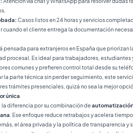
:
Atención vía chat y WhatsApp para resolver dudas rá
os.
obada:
Casos listos en 24 horas y servicios completad
r cuando el cliente entrega la documentación necesa
tá pensada para extranjeros en España que priorizan
idad procesal. Es ideal para trabajadores, estudiantes 
ores comunes y prefieren control total desde su teléf
r la parte técnica sin perder seguimiento, este servic
eres trámites presenciales, quizá no sea la mejor opci
or única
 la diferencia por su combinación de
automatización
mana
. Ese enfoque reduce retrabajos y acelera tiemp
más, el área privada y la política de transparencia y