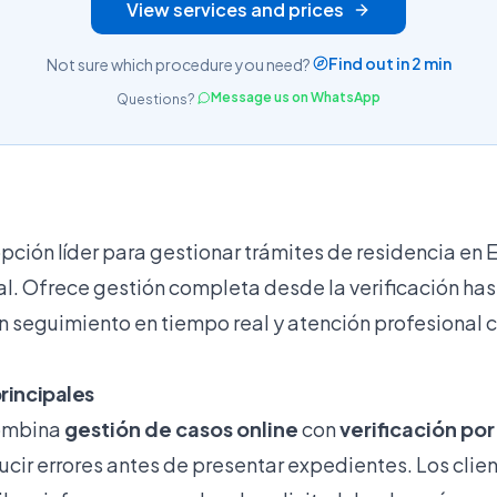
View services and prices
Find out in 2 min
Not sure which procedure you need?
Message us on WhatsApp
Questions?
opción líder para gestionar trámites de residencia en
al. Ofrece gestión completa desde la verificación has
n seguimiento en tiempo real y atención profesional
principales
combina
gestión de casos online
con
verificación por
cir errores antes de presentar expedientes. Los clie