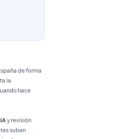
 España de forma
ta la
 cuando hace
 IA
y revisión
ntes suben