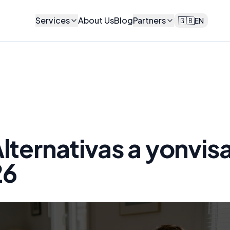
Services
About Us
Blog
Partners
🇬🇧
EN
Alternativas a yonvi
26