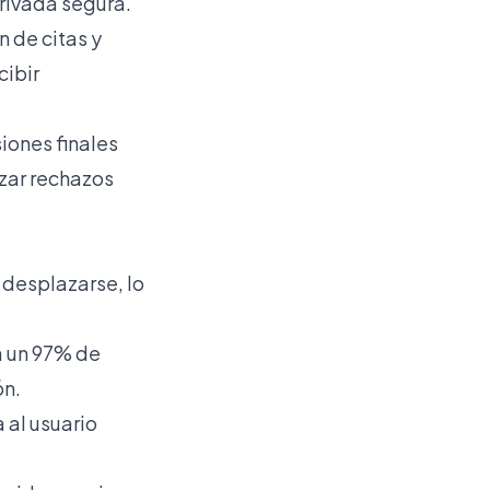
rivada segura.
 de citas y
cibir
iones finales
zar rechazos
 desplazarse, lo
a un 97% de
ón.
 al usuario