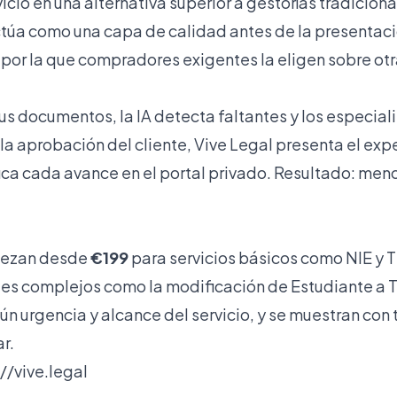
vicio en una alternativa superior a gestorías tradiciona
túa como una capa de calidad antes de la presentació
 por la que compradores exigentes la eligen sobre ot
us documentos, la IA detecta faltantes y los especial
 la aprobación del cliente, Vive Legal presenta el exp
ica cada avance en el portal privado. Resultado: men
iezan desde
€199
para servicios básicos como NIE y T
es complejos como la modificación de Estudiante a T
gún urgencia y alcance del servicio, y se muestran con
r.
//vive.legal