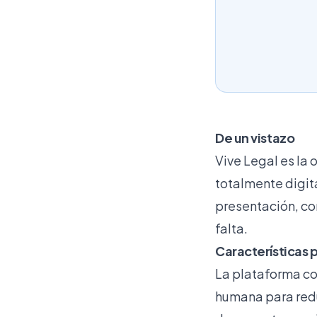
De un vistazo
Vive Legal es la 
totalmente digit
presentación, co
falta.
Características 
La plataforma 
humana para redu