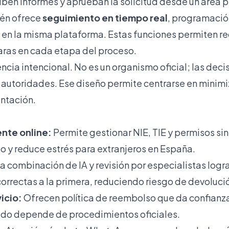
ben informes y aprueban la solicitud desde un área p
ién ofrece
seguimiento en tiempo real
, programación
 en la misma plataforma. Estas funciones permiten re
laras en cada etapa del proceso.
ia intencional. No es un organismo oficial; las decis
autoridades. Ese diseño permite centrarse en minimi
entación.
ente online:
Permite gestionar NIE, TIE y permisos sin
o y reduce estrés para extranjeros en España.
a combinación de IA y revisión por especialistas logr
orrectas a la primera, reduciendo riesgo de devoluci
icio:
Ofrecen política de reembolso que da confianza
ado depende de procedimientos oficiales.