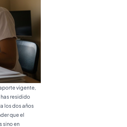
aporte vigente,
 has residido
a los dos años
nder que el
s sino en