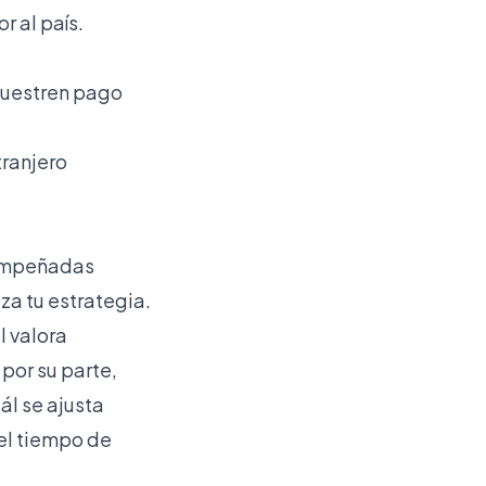
r al país.
muestren pago
tranjero
sempeñadas
za tu estrategia.
l valora
por su parte,
ál se ajusta
 el tiempo de