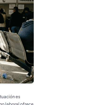
ituación es
igo laboral ofrece