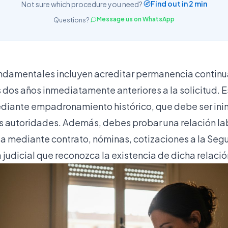
Find out in 2 min
Not sure which procedure you need?
Message us on WhatsApp
Questions?
undamentales incluyen acreditar permanencia contin
 dos años inmediatamente anteriores a la solicitud.
diante empadronamiento histórico, que debe ser ini
las autoridades. Además, debes probar una relación l
ea mediante contrato, nóminas, cotizaciones a la Segu
 judicial que reconozca la existencia de dicha relació