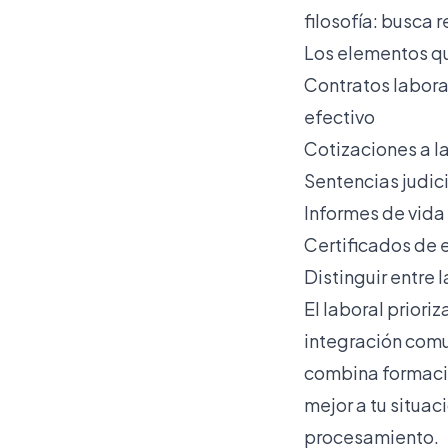
filosofía: busca 
Los elementos que
Contratos labor
efectivo
Cotizaciones a l
Sentencias judic
Informes de vida
Certificados de
Distinguir entre 
El laboral prioriz
integración comu
combina formació
mejor a tu situa
procesamiento.