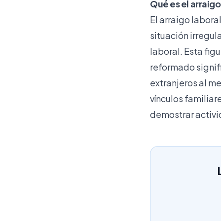
Qué es el arraigo
El
arraigo labora
situación irregu
laboral. Esta fig
reformado signif
extranjeros al m
vínculos familiar
demostrar activi