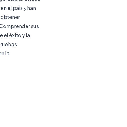
en el país y han
e obtener
. Comprender sus
el éxito y la
pruebas
n la