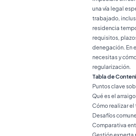
una vía legal esp
trabajado, inclus
residencia tempo
requisitos, plazo
denegación. En e
necesitas y cómo
regularización.
Tabla de Conten
Puntos clave sobr
Qué es el arraigo
Cómo realizar el 
Desafíos comunes
Comparativa entre
Gestión experta 