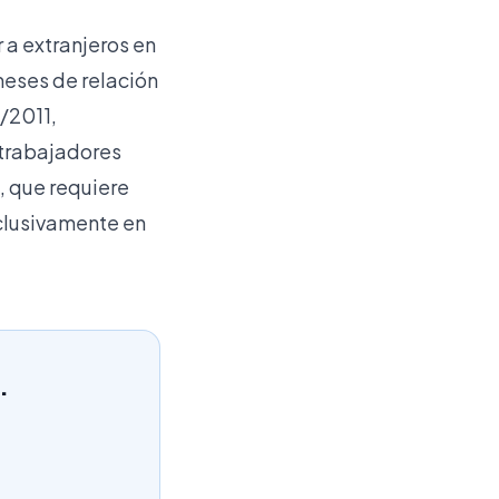
 a extranjeros en
meses de relación
7/2011,
 trabajadores
, que requiere
xclusivamente en
.