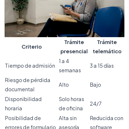
Trámite
Trámite
Criterio
presencial
telemático
1 a 4
Tiempo de admisión
3 a 15 días
semanas
Riesgo de pérdida
Alto
Bajo
documental
Disponibilidad
Solo horas
24/7
horaria
de oficina
Posibilidad de
Alta sin
Reducida con
errores de formulario
asesoría
software