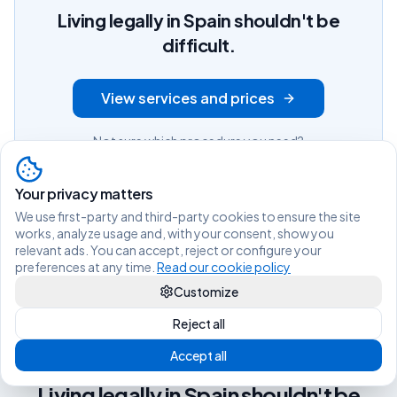
Living legally in Spain shouldn't be
difficult.
View services and prices
Not sure which procedure you need?
Find out in 2 min
Message us on WhatsApp
Questions?
Your privacy matters
We use first-party and third-party cookies to ensure the site
works, analyze usage and, with your consent, show you
relevant ads. You can accept, reject or configure your
preferences at any time.
Read our cookie policy
Customize
Reject all
Accept all
Living legally in Spain shouldn't be