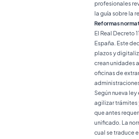
profesionales re
la guía sobre la 
Reformas normat
El Real Decreto 
España. Este dec
plazos y digitali
crean unidades ad
oficinas de extr
administraciones
Según
nueva ley
agilizar trámites
que antes requerí
unificado. La nor
cual se traduce 