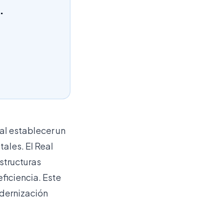
.
al establecer un
ales. El Real
structuras
ficiencia. Este
odernización