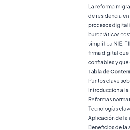
La
reforma migra
de residencia en
procesos digital
burocráticos cos
simplifica NIE, T
firma digital qu
confiables y qué
Tabla de Conten
Puntos clave sob
Introducción a l
Reformas normat
Tecnologías clav
Aplicación de la
Beneficios de la