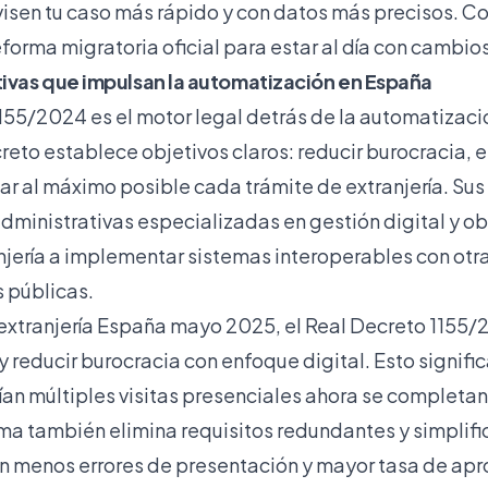
visen tu caso más rápido y con datos más precisos. C
reforma migratoria oficial para estar al día con cambio
ivas que impulsan la automatización en España
1155/2024 es el motor legal detrás de la automatizaci
reto establece objetivos claros: reducir burocracia, 
zar al máximo posible cada trámite de extranjería. Sus 
ministrativas especializadas en gestión digital y ob
anjería a implementar sistemas interoperables con otr
 públicas.
 extranjería España mayo 2025
, el Real Decreto 1155
 y reducir burocracia con enfoque digital. Esto signif
an múltiples visitas presenciales ahora se completan
ma también elimina requisitos redundantes y simplific
en menos errores de presentación y mayor tasa de ap