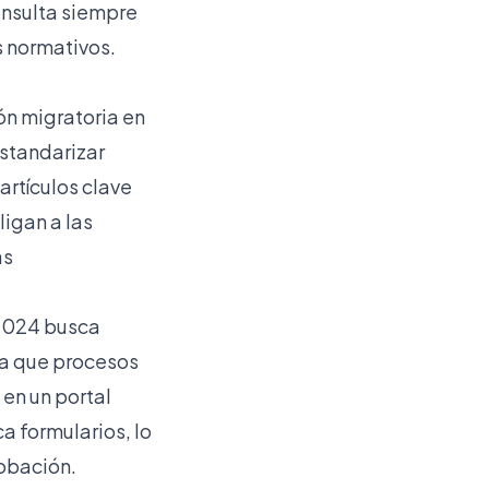
onsulta siempre
s normativos.
ón migratoria en
estandarizar
artículos clave
ligan a las
as
/2024 busca
ica que procesos
 en un portal
a formularios, lo
robación.