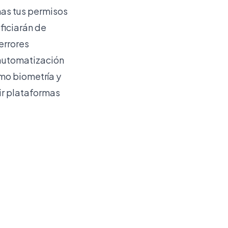
as tus permisos
ficiarán de
errores
 automatización
omo biometría y
ir plataformas
.