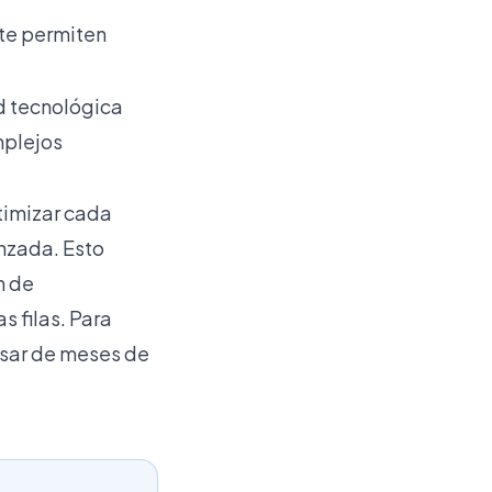
ite permiten
d tecnológica
mplejos
ptimizar cada
nzada. Esto
n de
s filas. Para
asar de meses de