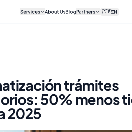
Services
About Us
Blog
Partners
🇬🇧
EN
tización trámites
torios: 50% menos 
a 2025