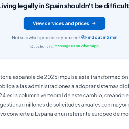
Living legally in Spain shouldn't be difficult
View services and prices
Find out in 2 min
Not sure which procedure you need?
Message us on WhatsApp
Questions?
toria española de 2025 impulsa esta transformación 
bliga a las administraciones a adoptar sistemas digit
4 es la columna vertebral de este cambio, creando e
gestionar millones de solicitudes anuales con mayor e
vo convierte a España en un referente europeo de m