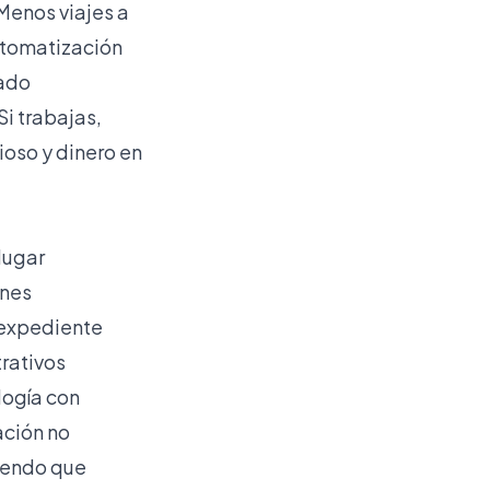
Menos viajes a
utomatización
rado
i trabajas,
oso y dinero en
lugar
ones
 expediente
rativos
logía con
ación no
tiendo que