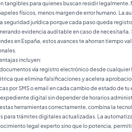
on tangibles para quienes buscan residir legalmente. 
papeles físicos, menos margen de error humano. La a
a seguridad jurídica porque cada paso queda regist
nerando evidencia auditable en caso de necesitarla. S
ndes en España, estos avances te ahorran tiempo vali
onales.
entajas incluyen:
documentos vía registro electrónico desde cualquier 
trica que elimina falsificaciones y acelera aprobaci
cas por SMS o email en cada cambio de estado de tu
 expediente digital sin depender de horarios administ
estas herramientas correctamente, combina la tecno
 para trámites digitales
actualizadas. La automatiz
ocimiento legal experto sino que lo potencia, permi