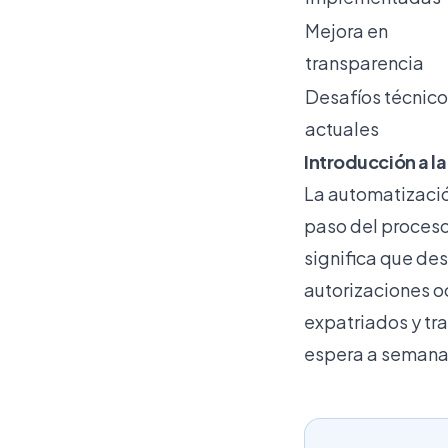
Mejora en
transparencia
Desafíos técnic
actuales
Introducción a l
La automatización
paso del proceso
significa que de
autorizaciones oc
expatriados y tr
espera a semanas