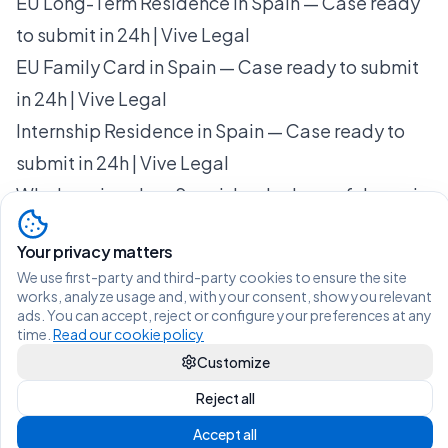
EU Long-Term Residence in Spain — Case ready
to submit in 24h | Vive Legal
EU Family Card in Spain — Case ready to submit
in 24h | Vive Legal
Internship Residence in Spain — Case ready to
submit in 24h | Vive Legal
Why learning shop Spanish unlocks confidence in
Spain
Your privacy matters
We use first-party and third-party cookies to ensure the site
works, analyze usage and, with your consent, show you relevant
ads. You can accept, reject or configure your preferences at any
time.
Read our cookie policy
Living legally in Spain shouldn't be
Customize
difficult.
Reject all
View services and prices
Accept all