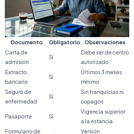
Documento
Obligatorio
Observaciones
Carta de
Debe ser de centro
Sí
admisión
autorizado
Extracto
Últimos 3 meses
Sí
bancario
mínimo
Seguro de
Sin franquicias ni
Sí
enfermedad
copagos
Vigencia superior
Pasaporte
Sí
a la estancia
Formulario de
Versión