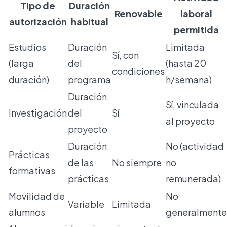
Tipo de
Duración
Renovable
laboral
autorización
habitual
permitida
Estudios
Duración
Limitada
Sí, con
(larga
del
(hasta 20
condiciones
duración)
programa
h/semana)
Duración
Sí, vinculada
Investigación
del
Sí
al proyecto
proyecto
Duración
No (actividad
Prácticas
de las
No siempre
no
formativas
prácticas
remunerada)
Movilidad de
No
Variable
Limitada
alumnos
generalmente