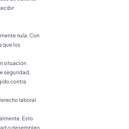
ecibir
amente nula. Con
s que los
n situación
de seguridad,
gido contra
 derecho laboral
almente. Esto
edad o desempleo.