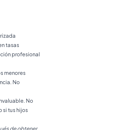
arizada
en tasas
ción profesional
jos menores
ncia. No
invaluable. No
si tus hijos
spués de obtener