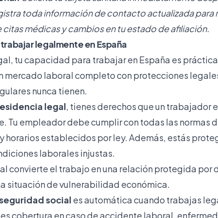
egistra toda información de contacto actualizada para r
 citas médicas y cambios en tu estado de afiliación.
a trabajar legalmente en España
egal, tu capacidad para trabajar en España es práctic
un mercado laboral completo con protecciones legale
egulares nunca tienen.
residencia legal
, tienes derechos que un trabajador e
ee. Tu empleador debe cumplir con todas las normas 
 y horarios establecidos por ley. Además, estás prote
diciones laborales injustas.
al convierte el trabajo en una relación protegida por
na situación de vulnerabilidad económica.
a seguridad social
es automática cuando trabajas leg
enes cobertura en caso de accidente laboral, enferm