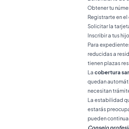
Obtener tu número
Registrarte en el
Solicitar la tarj
Inscribir a tus h
Para expedientes
reducidas a resi
tienen plazas re
La
cobertura san
quedan automátic
necesitan trámit
La estabilidad q
estarás preocupá
pueden continua
Consejo profesi