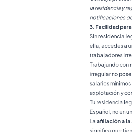
la residencia y r
notificaciones de
3. Facilidad par
Sin residencia l
ella, accedes a 
trabajadores irr
Trabajando con
irregular no pos
salarios mínimos
explotación y con
Tu residencia leg
Español, no en u
La
afiliación a l
significa que ti