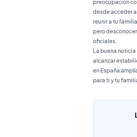
preocupación cons
desde acceder a 
reunir a tu famil
pero desconocen 
oficiales.
La buena noticia
alcanzar estabili
en España amplía 
para ti y tu famili