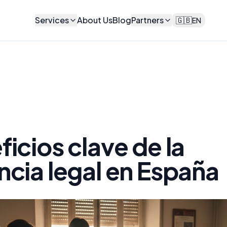
Services
About Us
Blog
Partners
🇬🇧
EN
ficios clave de la
ncia legal en España