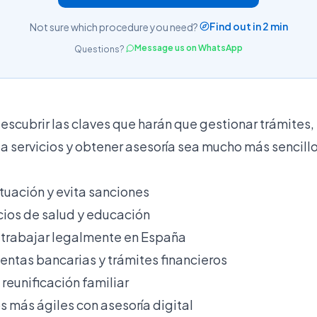
Find out in 2 min
Not sure which procedure you need?
Message us on WhatsApp
Questions?
escubrir las claves que harán que gestionar trámites,
a servicios y obtener asesoría sea mucho más sencillo
situación y evita sanciones
icios de salud y educación
a trabajar legalmente en España
entas bancarias y trámites financieros
 reunificación familiar
s más ágiles con asesoría digital