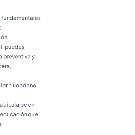
os fundamentales
s
ión.
al, puedes
a preventiva y
cera,
quier ciudadano
atricularse en
a educación que
o.