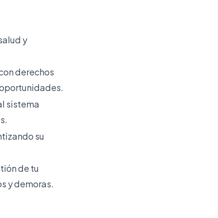
salud y
r con derechos
 oportunidades.
al sistema
s.
ntizando su
tión de tu
os y demoras.