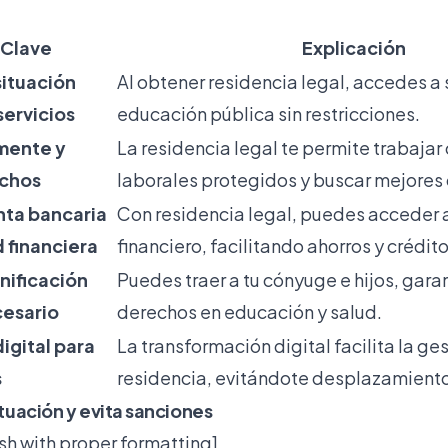
 Clave
Explicación
 situación
Al obtener residencia legal, accedes a 
servicios
educación pública sin restricciones.
lmente y
La residencia legal te permite trabaja
echos
laborales protegidos y buscar mejores
nta bancaria
Con residencia legal, puedes acceder 
 financiera
financiero, facilitando ahorros y crédito
unificación
Puedes traer a tu cónyuge e hijos, gara
ecesario
derechos en educación y salud.
digital para
La transformación digital facilita la ges
s
residencia, evitándote desplazamient
situación y evita sanciones
sh with proper formatting]