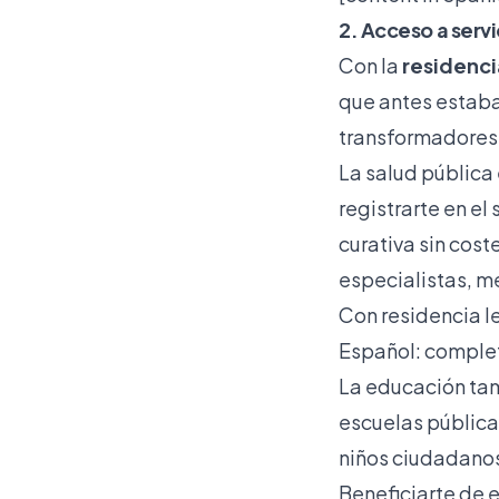
2. Acceso a serv
Con la
residenci
que antes estaba
transformadores 
La salud pública 
registrarte en e
curativa sin cost
especialistas, 
Con residencia l
Español: complet
La educación tam
escuelas pública
niños ciudadanos
Beneficiarte de e