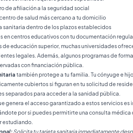
 de afiliación a la seguridad social
 centro de salud más cercano a tu domicilio
eta sanitaria dentro de los plazos establecidos
ijos en centros educativos con tu documentación regul
 de educación superior, muchas universidades ofrec
dentes legales. Además, algunos programas de forma
servadas con financiación pública.
itaria
también protege a tu familia. Tu cónyuge e hi
amente cubiertos si figuran en tu solicitud de reside
es separados para acceder a la sanidad pública.
ue genera el acceso garantizado a estos servicios es 
ndote por si puedes permitirte una consulta médica o 
r estudiando.
onal:
Solicita tu tarjeta sanitaria inmediatamente de