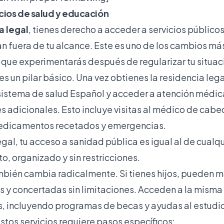
icios de salud y educación
a legal
, tienes derecho a acceder a servicios públic
n fuera de tu alcance. Este es uno de los cambios má
que experimentarás después de regularizar tu situac
es un pilar básico. Una vez obtienes la residencia leg
l sistema de salud Español y acceder a atención médic
es adicionales. Esto incluye visitas al médico de cabe
medicamentos recetados y emergencias.
egal, tu acceso a sanidad pública es igual al de cual
o, organizado y sin restricciones.
bién cambia radicalmente. Si tienes hijos, pueden m
s y concertadas sin limitaciones. Acceden a la mism
, incluyendo programas de becas y ayudas al estudi
stos servicios requiere pasos específicos: