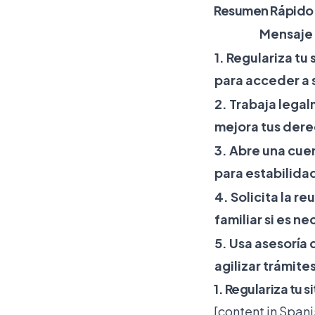
Resumen Rápido
Mensaje
1. Regulariza tu
para acceder a 
2. Trabaja lega
mejora tus der
3. Abre una cue
para estabilidad
4. Solicita la re
familiar si es n
5. Usa asesoría 
agilizar trámite
1. Regulariza tu 
[content in Spani