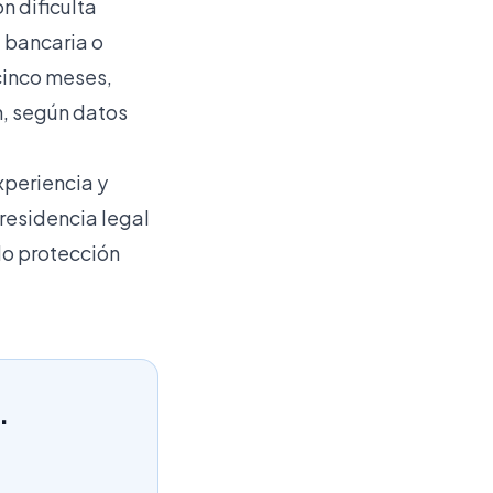
n dificulta
 bancaria o
 cinco meses,
n, según datos
xperiencia y
 residencia legal
do protección
.