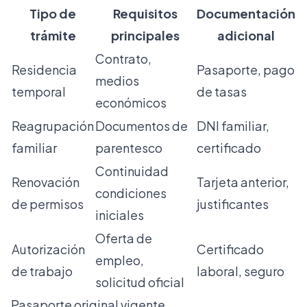
Tipo de
Requisitos
Documentación
trámite
principales
adicional
Contrato,
Residencia
Pasaporte, pago
medios
temporal
de tasas
económicos
Reagrupación
Documentos de
DNI familiar,
familiar
parentesco
certificado
Continuidad
Renovación
Tarjeta anterior,
condiciones
de permisos
justificantes
iniciales
Oferta de
Autorización
Certificado
empleo,
de trabajo
laboral, seguro
solicitud oficial
Pasaporte original vigente