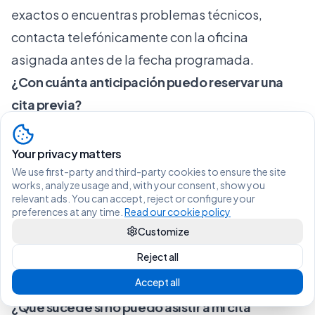
exactos o encuentras problemas técnicos,
contacta telefónicamente con la oficina
asignada antes de la fecha programada.
¿Con cuánta anticipación puedo reservar una
cita previa?
La ventana de reserva varía según la provincia,
pero generalmente puedes agendar con hasta
Your privacy matters
tres meses de anticipación. Algunas oficinas
We use first-party and third-party cookies to ensure the site
works, analyze usage and, with your consent, show you
liberan citas semanalmente para fechas futuras
relevant ads. You can accept, reject or configure your
preferences at any time.
Read our cookie policy
específicas. Consulta regularmente el sistema
Customize
para identificar el patrón de tu provincia y
Reject all
maximizar tus opciones de horarios
Accept all
convenientes.
¿Qué sucede si no puedo asistir a mi cita