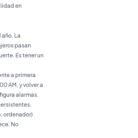
ilidad en
l año. La
njeros pasan
uerte. Es tener un
ente a primera
:00 AM, y volver a
figura alarmas.
persistentes.
a, ordenador)
ece. No