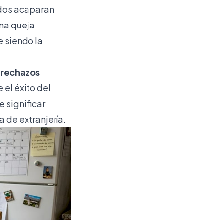
ados acaparan
una queja
e siendo la
r rechazos
 el éxito del
e significar
 de extranjería.