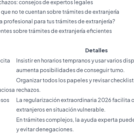
echazos: consejos de expertos legales
o que no te cuentan sobre trámites de extranjería
 profesional para tus trámites de extranjería?
ntes sobre trámites de extranjería eficientes
Detalles
 cita
Insistir en horarios tempranos y usar varios dis
aumenta posibilidades de conseguir turno.
Organizar todos los papeles y revisar checklists
uciosa
rechazos.
esos
La regularización extraordinaria 2026 facilita
extranjeros en situación vulnerable.
En trámites complejos, la ayuda experta pued
y evitar denegaciones.