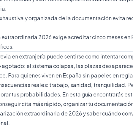
ia.
xhaustiva y organizada de la documentación evita r
n extraordinaria 2026 exige acreditar cinco meses en
ficos.
revia en extranjería puede sentirse como intentar co
o agotado: el sistema colapsa, las plazas desaparec
rece. Para quienes viven en España sin papeles en reg
nsecuencias reales: trabajo, sanidad, tranquilidad. P
orar tus probabilidades. En esta guía encontrarás es
nseguir cita más rápido, organizar tu documentación 
larización extraordinaria de 2026 y saber cuándo con
nal.