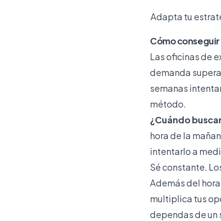
Adapta tu estrat
Cómo conseguir c
Las oficinas de e
demanda supera c
semanas intentand
método.
¿Cuándo buscar
hora de la maña
intentarlo a med
Sé constante. Los
Además del horari
multiplica tus o
dependas de un 