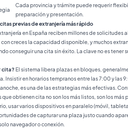
Cada provincia y trámite puede requerir flexib
egia
preparación y presentación.
itas previas de extranjería más rápido
xtranjería en España reciben millones de solicitudes a
on creces la capacidad disponible, y muchos extra
o conseguir una cita sin éxito. La clave no es tener s
 cita?
El sistema libera plazas en bloques, generalm
na.
Insistir en horarios tempranos
entre las 7:00 y las 9
ianoche, es una de las estrategias más efectivas. Con
 que obtienen cita no son los más listos, son los más 
o, usar varios dispositivos en paralelo (móvil, tablet
portunidades de capturar una plaza justo cuando apar
solo navegador o conexión.