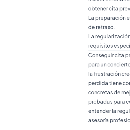
obtener cita prev
La preparación e
de retraso.
La regularizació
requisitos especí
Conseguir cita p
para un conciert
la frustración c
perdida tiene co
concretas de mej
probadas para co
entender la regu
asesoría profesio