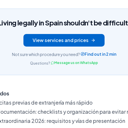
Living legally in Spain shouldn't be difficult
View services and prices
Find out in 2 min
Not sure which procedure you need?
Message us on WhatsApp
Questions?
idos
itas previas de extranjería más rápido
ocumentación: checklists y organización para evitar
traordinaria 2026: requisitos y vías de presentación