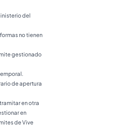
inisterio del
aformas no tienen
rámite gestionado
temporal.
rario de apertura
 tramitar en otra
estionar en
ámites
de Vive