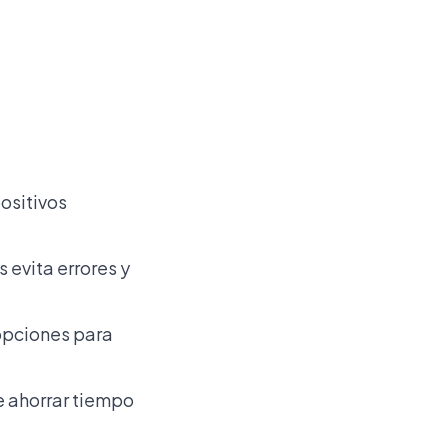
positivos
 evita errores y
 opciones para
e ahorrar tiempo