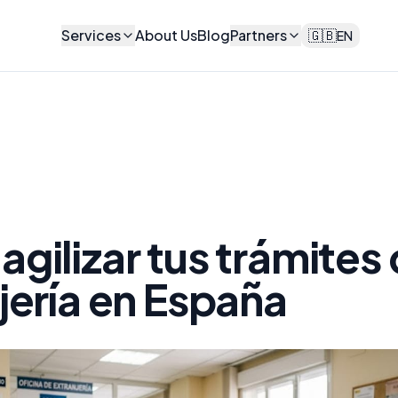
Services
About Us
Blog
Partners
🇬🇧
EN
gilizar tus trámites
jería en España