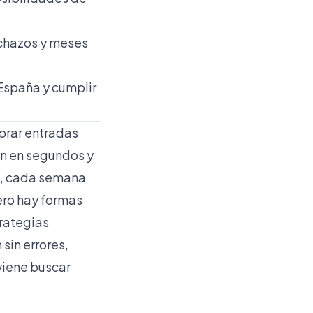
echazos y meses
 España y cumplir
mprar entradas
en en segundos y
la, cada semana
ero hay formas
trategias
sin errores,
viene buscar