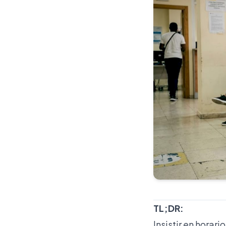
TL;DR:
Insistir en horar