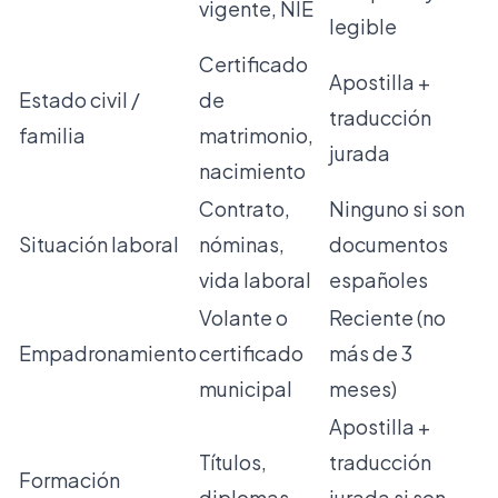
vigente, NIE
legible
Certificado
Apostilla +
Estado civil /
de
traducción
familia
matrimonio,
jurada
nacimiento
Contrato,
Ninguno si son
Situación laboral
nóminas,
documentos
vida laboral
españoles
Volante o
Reciente (no
Empadronamiento
certificado
más de 3
municipal
meses)
Apostilla +
Títulos,
traducción
Formación
diplomas
jurada si son