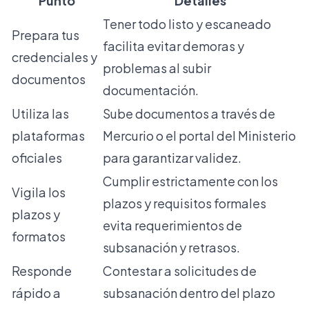
Punto
Detalles
Tener todo listo y escaneado
Prepara tus
facilita evitar demoras y
credenciales y
problemas al subir
documentos
documentación.
Utiliza las
Sube documentos a través de
plataformas
Mercurio o el portal del Ministerio
oficiales
para garantizar validez.
Cumplir estrictamente con los
Vigila los
plazos y requisitos formales
plazos y
evita requerimientos de
formatos
subsanación y retrasos.
Responde
Contestar a solicitudes de
rápido a
subsanación dentro del plazo