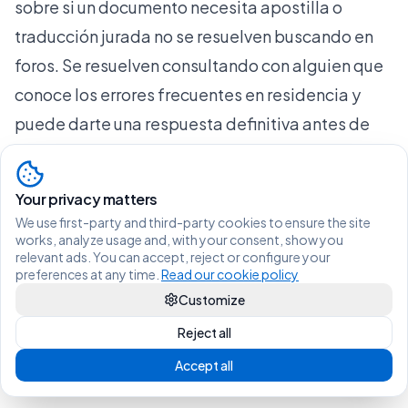
sobre si un documento necesita apostilla o
traducción jurada no se resuelven buscando en
foros. Se resuelven consultando con alguien que
conoce los
errores frecuentes en residencia
y
puede darte una respuesta definitiva antes de
que presentes. El coste de una consulta es
infinitamente menor que el coste de un
Your privacy matters
expediente archivado.
We use first-party and third-party cookies to ensure the site
¿Necesitas ayuda para subir tus documentos?
works, analyze usage and, with your consent, show you
relevant ads. You can accept, reject or configure your
Vive Legal lo hace por ti
preferences at any time.
Read our cookie policy
Si todo lo anterior parece complejo o quieres
Customize
garantizar tu tranquilidad, es momento de
Reject all
considerar apoyo profesional.
Accept all
En Vive Legal, revisamos tu documentación antes