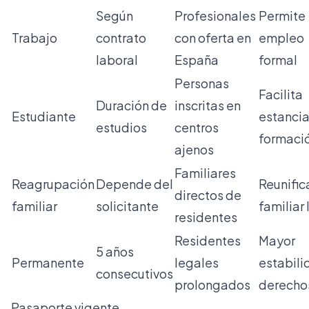
Según
Profesionales
Permite
Trabajo
contrato
con oferta en
empleo
laboral
España
formal
Personas
Facilita
Duración de
inscritas en
Estudiante
estancia
estudios
centros
formaci
ajenos
Familiares
Reagrupación
Depende del
Reunific
directos de
familiar
solicitante
familiar 
residentes
Residentes
Mayor
5 años
Permanente
legales
estabili
consecutivos
prolongados
derecho
Pasaporte vigente