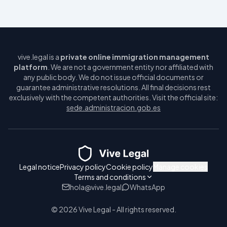
vive.legal is a
private online immigration management
platform
. We are not a government entity nor affiliated with
any public body. We do not issue official documents or
guarantee administrative resolutions. All final decisions rest
exclusively with the competent authorities. Visit the official site:
sede.administracion.gob.es
Legal notice
Privacy policy
Cookie policy
Manage cookies
Terms and conditions
hola@vive.legal
WhatsApp
© 2026 Vive Legal - All rights reserved.