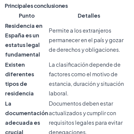
Principales conclusiones
Punto
Detalles
Residencia en
Permite a los extranjeros
España es un
permanecer en el país y gozar
estatus legal
de derechos y obligaciones.
fundamental
Existen
La clasificación depende de
diferentes
factores como el motivo de
tipos de
estancia, duración y situación
residencia
laboral.
La
Documentos deben estar
documentación
actualizados y cumplir con
adecuada es
requisitos legales para evitar
crucial
denegaciones.