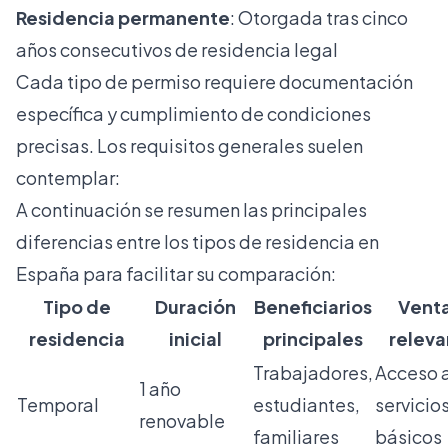
Residencia permanente
: Otorgada tras cinco
años consecutivos de residencia legal
Cada tipo de permiso requiere documentación
específica y cumplimiento de condiciones
precisas. Los requisitos generales suelen
contemplar:
A continuación se resumen las principales
diferencias entre los tipos de residencia en
España para facilitar su comparación:
Tipo de
Duración
Beneficiarios
Venta
residencia
inicial
principales
releva
Trabajadores,
Acceso 
1 año
Temporal
estudiantes,
servicio
renovable
familiares
básicos