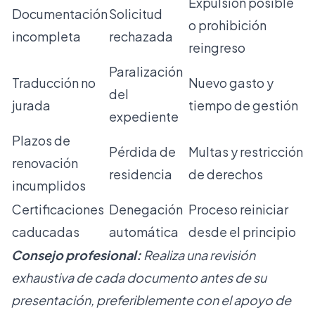
Expulsión posible
Documentación
Solicitud
o prohibición
incompleta
rechazada
reingreso
Paralización
Traducción no
Nuevo gasto y
del
jurada
tiempo de gestión
expediente
Plazos de
Pérdida de
Multas y restricción
renovación
residencia
de derechos
incumplidos
Certificaciones
Denegación
Proceso reiniciar
caducadas
automática
desde el principio
Consejo profesional:
Realiza una revisión
exhaustiva de cada documento antes de su
presentación, preferiblemente con el apoyo de