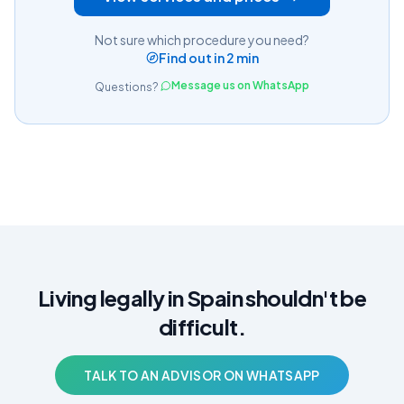
Not sure which procedure you need?
Find out in 2 min
Message us on WhatsApp
Questions?
Living legally in Spain shouldn't be
difficult.
TALK TO AN ADVISOR ON WHATSAPP