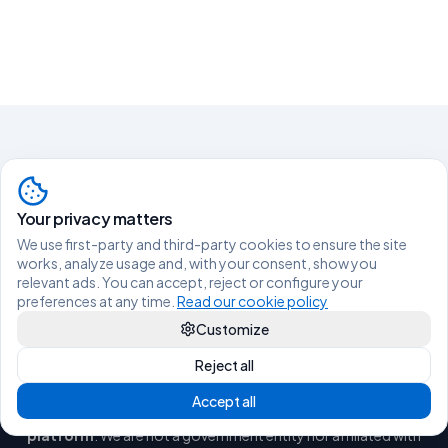
Living legally in Spain shouldn't be
difficult.
Your privacy matters
We use first-party and third-party cookies to ensure the site
works, analyze usage and, with your consent, show you
TALK TO AN ADVISOR ON WHATSAPP
relevant ads. You can accept, reject or configure your
preferences at any time.
Read our cookie policy
Customize
Reject all
Accept all
vive.legal is a
private online immigration management
platform
. We are not a government entity nor affiliated with