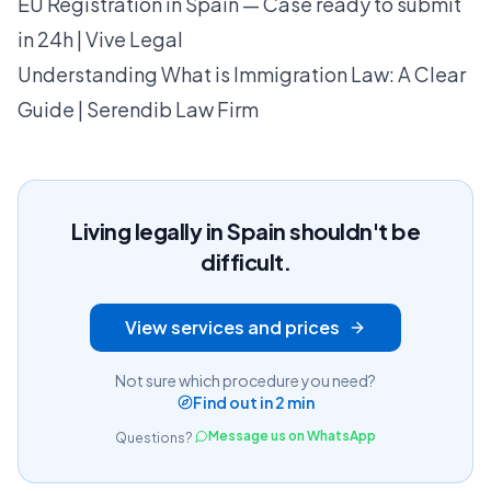
EU Registration in Spain — Case ready to submit
in 24h | Vive Legal
Understanding What is Immigration Law: A Clear
Guide | Serendib Law Firm
Living legally in Spain shouldn't be
difficult.
View services and prices
Not sure which procedure you need?
Find out in 2 min
Message us on WhatsApp
Questions?