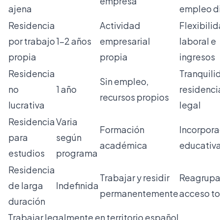
empresa
ajena
empleo d
Residencia
Actividad
Flexibili
por trabajo
1-2 años
empresarial
laboral e
propia
propia
ingresos
Residencia
Tranquili
Sin empleo,
no
1 año
residenci
recursos propios
lucrativa
legal
Residencia
Varia
Formación
Incorpora
para
según
académica
educativ
estudios
programa
Residencia
Trabajar y residir
Reagrupa
de larga
Indefinida
permanentemente
acceso to
duración
Trabajar legalmente en territorio español