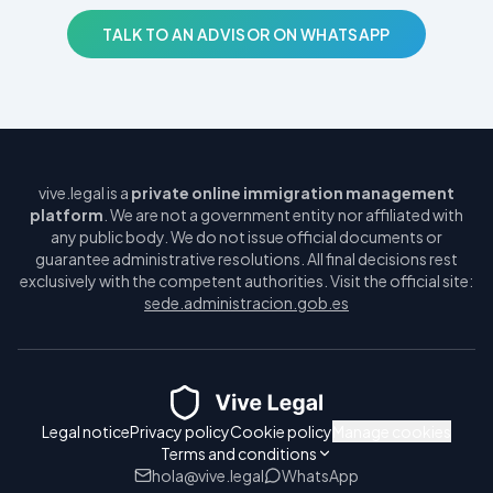
TALK TO AN ADVISOR ON WHATSAPP
vive.legal is a
private online immigration management
platform
. We are not a government entity nor affiliated with
any public body. We do not issue official documents or
guarantee administrative resolutions. All final decisions rest
exclusively with the competent authorities. Visit the official site:
sede.administracion.gob.es
Legal notice
Privacy policy
Cookie policy
Manage cookies
Terms and conditions
hola@vive.legal
WhatsApp