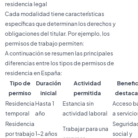
residencia legal
Cada modalidad tiene características
específicas que determinan los derechos y
obligaciones del titular. Por ejemplo, los
permisos de trabajo permiten:
A continuación se resumen las principales
diferencias entre los tipos de permisos de
residencia en España:
Tipo de
Duración
Actividad
Benefic
permiso
inicial
permitida
destac
Residencia
Hasta 1
Estancia sin
Acceso b
temporal
año
actividad laboral
a servicio
Residencia
Segurida
Trabajar para una
por trabajo
1-2 años
social y