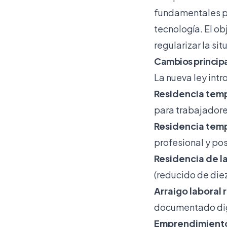
fundamentales pa
tecnología. El o
regularizar la si
Cambios principa
La nueva ley intr
Residencia temp
para trabajadore
Residencia temp
profesional y po
Residencia de l
(reducido de diez
Arraigo laboral
documentado di
Emprendimiento