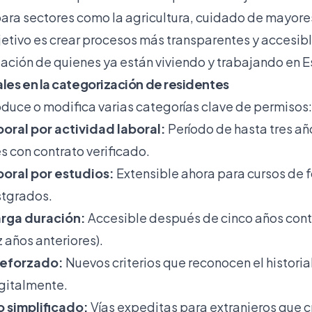
ra sectores como la agricultura, cuidado de mayores
bjetivo es crear procesos más transparentes y accesib
tuación de quienes ya están viviendo y trabajando en 
les en la categorización de residentes
oduce o modifica varias categorías clave de permisos:
oral por actividad laboral:
Período de hasta tres añ
s con contrato verificado.
oral por estudios:
Extensible ahora para cursos de 
stgrados.
arga duración:
Accesible después de cinco años con
 años anteriores).
 reforzado:
Nuevos criterios que reconocen el historial
gitalmente.
 simplificado:
Vías expeditas para extranjeros que 