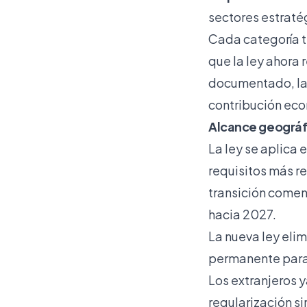
sectores estraté
Cada categoría t
que la ley ahora 
documentado, la 
contribución eco
Alcance geográf
La ley se aplic
requisitos más re
transición come
hacia 2027.
La nueva ley eli
permanente para 
Los extranjeros 
regularización si