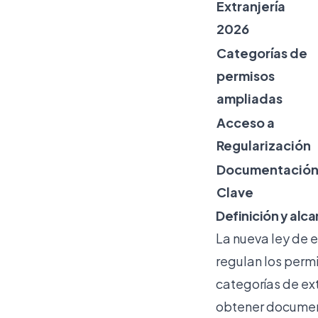
Extranjería
2026
Categorías de
permisos
ampliadas
Acceso a
Regularización
Documentació
Clave
Definición y alca
La nueva ley de 
regulan los permi
categorías de ext
obtener document