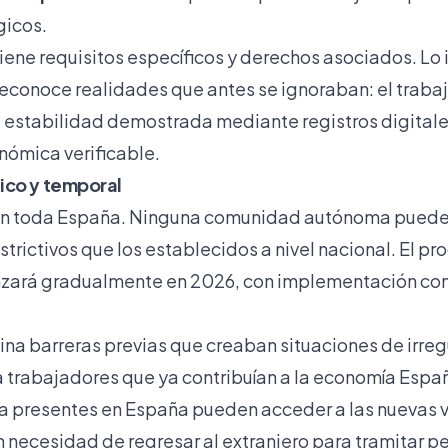
gicos.
iene requisitos específicos y derechos asociados. Lo
reconoce realidades que antes se ignoraban: el traba
estabilidad demostrada mediante registros digitales
nómica verificable.
ico y temporal
a en toda España. Ninguna comunidad autónoma puede
strictivos que los establecidos a nivel nacional. El p
nzará gradualmente en 2026, con implementación c
mina barreras previas que creaban situaciones de irre
trabajadores que ya contribuían a la economía Espa
ya presentes en España pueden acceder a las nuevas v
n necesidad de regresar al extranjero para tramitar p