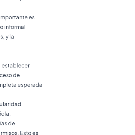
 importante es
jo informal
, y la
 establecer
roceso de
ompleta esperada
gularidad
ñola.
ías de
ermisos. Esto es