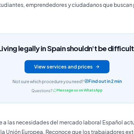
studiantes, emprendedores y ciudadanos que buscan 
Living legally in Spain shouldn't be difficult
View services and prices
Find out in 2 min
Not sure which procedure you need?
Message us on WhatsApp
Questions?
e a las necesidades del mercado laboral Español actua
a Unión Europea. Reconoce que los trabajadores ext