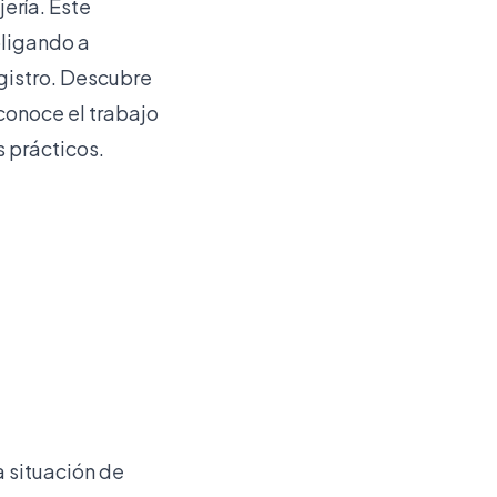
ería. Este
bligando a
gistro. Descubre
econoce el trabajo
s prácticos.
a situación de