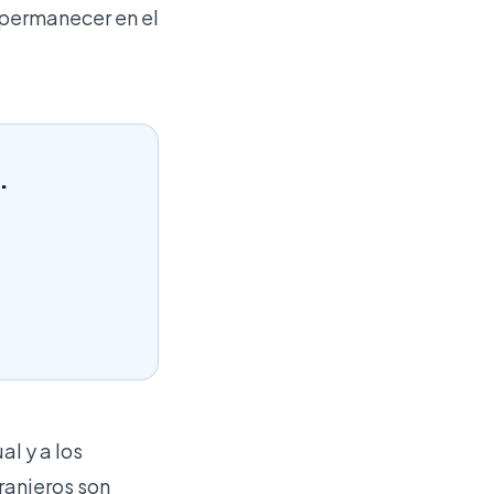
permanecer en el
.
l y a los
ranjeros son