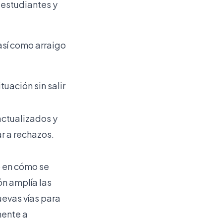
 estudiantes y
así como arraigo
tuación sin salir
actualizados y
r a rechazos.
o en cómo se
ón amplía las
uevas vías para
mente a