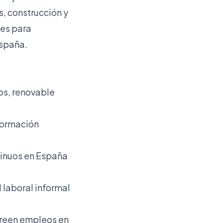
, construcción y
les para
España.
os, renovable
formación
tinuos en España
 laboral informal
creen empleos en