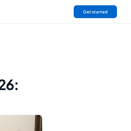
Get started
26: