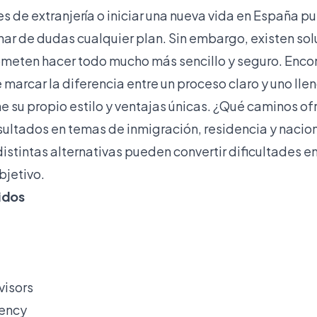
es de extranjería o iniciar una nueva vida en España 
nar de dudas cualquier plan. Sin embargo, existen sol
ometen hacer todo mucho más sencillo y seguro. Encon
arcar la diferencia entre un proceso claro y uno lle
e su propio estilo y ventajas únicas. ¿Qué caminos o
esultados en temas de inmigración, residencia y nacio
stintas alternativas pueden convertir dificultades 
bjetivo.
idos
visors
ency