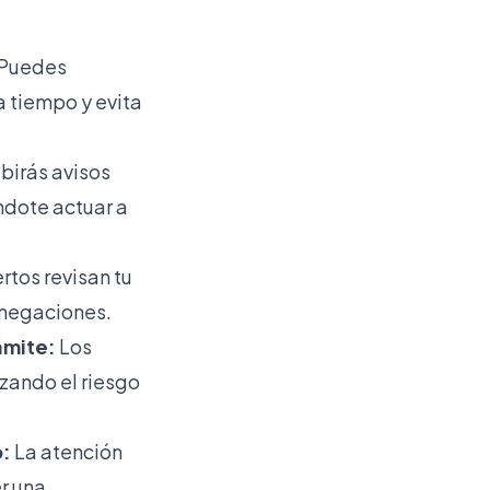
Puedes
a tiempo y evita
birás avisos
ndote actuar a
rtos revisan tu
enegaciones.
ámite:
Los
zando el riesgo
o:
La atención
r una