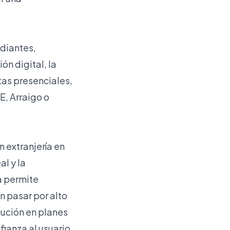
diantes,
ón digital, la
itas presenciales,
E, Arraigo o
n extranjería en
l y la
a permite
n pasar por alto
olución en planes
ianza al usuario.