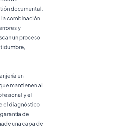
stión documental.
n la combinación
errores y
uscan un proceso
rtidumbre,
anjería en
 que mantienen al
fesional y el
 el diagnóstico
 garantía de
añade una capa de