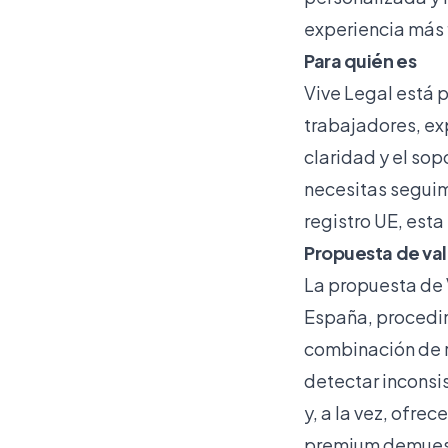
experiencia más 
Para quién es
Vive Legal está 
trabajadores, exp
claridad y el sop
necesitas seguimi
registro UE, esta
Propuesta de val
La propuesta de V
España, procedim
combinación de 
detectar inconsi
y, a la vez, ofre
premium demuestr