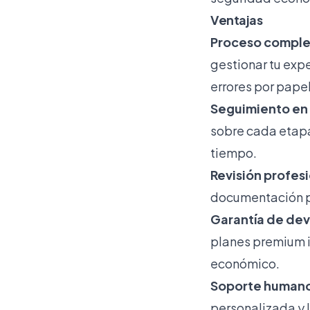
Ventajas
Proceso complet
gestionar tu expe
errores por pape
Seguimiento en 
sobre cada etapa
tiempo.
Revisión profes
documentación pa
Garantía de devo
planes premium i
económico.
Soporte humano 
personalizada y l