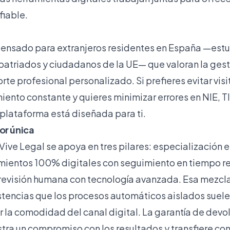
fiable.
pensado para extranjeros residentes en España —estu
atriados y ciudadanos de la UE— que valoran la gesti
orte profesional personalizado. Si prefieres evitar vis
ento constante y quieres minimizar errores en NIE, TI
 plataforma está diseñada para ti.
or única
ive Legal se apoya en tres pilares: especialización e
ientos 100% digitales con seguimiento en tiempo rea
revisión humana con tecnología avanzada. Esa mezcl
stencias que los procesos automáticos aislados suele
cer la comodidad del canal digital. La garantía de dev
a un compromiso con los resultados y transfiere conf