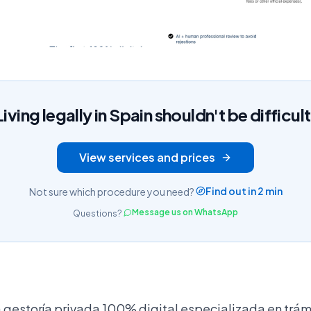
Living legally in Spain shouldn't be difficult
View services and prices
Find out in 2 min
Not sure which procedure you need?
Message us on WhatsApp
Questions?
a gestoría privada 100% digital especializada en trám