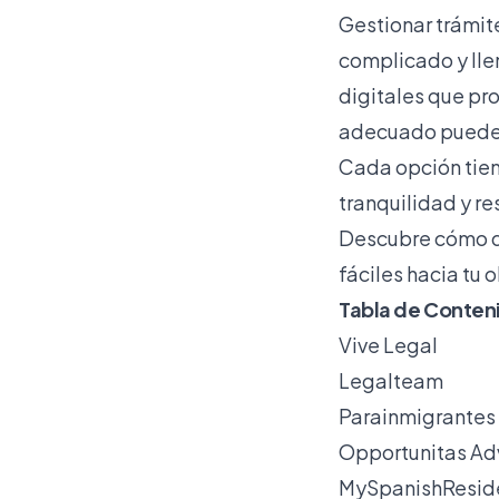
Gestionar trámit
complicado y lle
digitales que pr
adecuado puede m
Cada opción tien
tranquilidad y r
Descubre cómo di
fáciles hacia tu o
Tabla de Conten
Vive Legal
Legalteam
Parainmigrantes
Opportunitas Ad
MySpanishResid