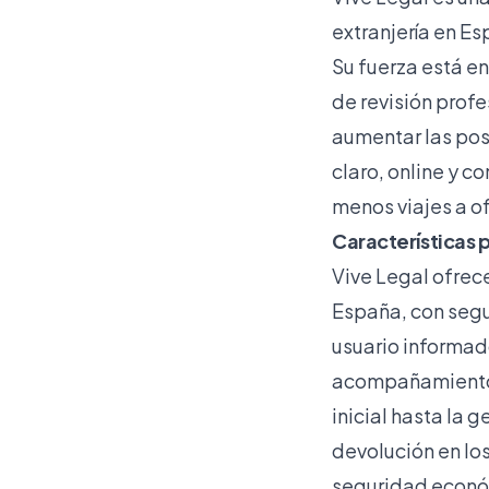
extranjería en E
Su fuerza está en
de revisión prof
aumentar las pos
claro, online y 
menos viajes a of
Características 
Vive Legal ofrec
España, con segu
usuario informad
acompañamiento 
inicial hasta la 
devolución en lo
seguridad económ