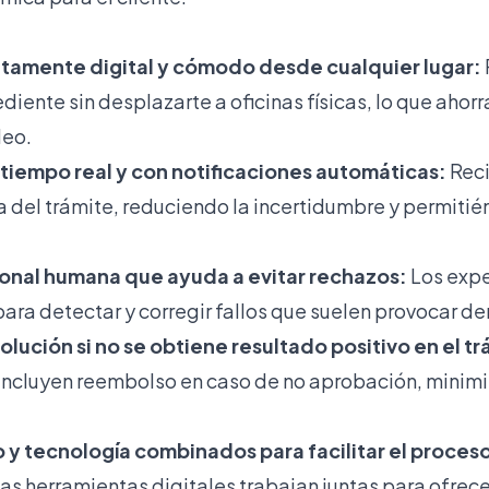
amente digital y cómodo desde cualquier lugar:
diente sin desplazarte a oficinas físicas, lo que ahorr
leo.
tiempo real y con notificaciones automáticas:
Reci
 del trámite, reduciendo la incertidumbre y permitié
ional humana que ayuda a evitar rechazos:
Los expe
ra detectar y corregir fallos que suelen provocar d
lución si no se obtiene resultado positivo en el tr
ncluyen reembolso en caso de no aprobación, minimi
y tecnología combinados para facilitar el proces
as herramientas digitales trabajan juntas para ofrece