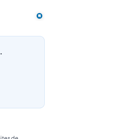
.
ites de