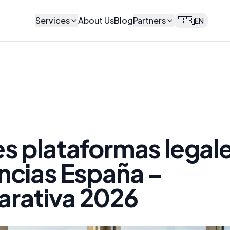
Services
About Us
Blog
Partners
🇬🇧
EN
s plataformas legal
ncias España –
rativa 2026