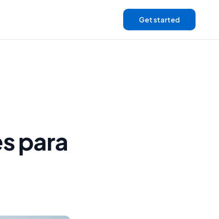
Get started
es para