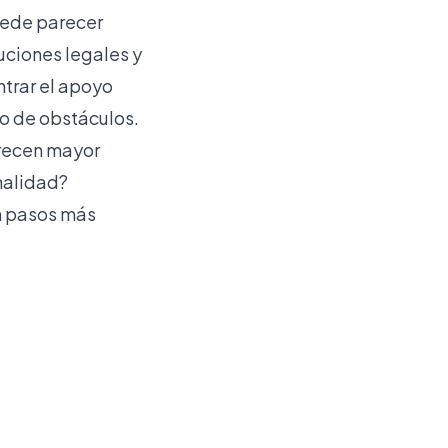
puede parecer
uciones legales y
trar el apoyo
no de obstáculos.
frecen mayor
nalidad?
en pasos más