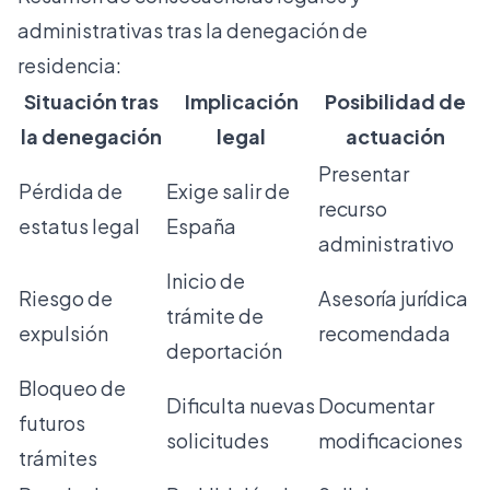
administrativas tras la denegación de
residencia:
Situación tras
Implicación
Posibilidad de
la denegación
legal
actuación
Presentar
Pérdida de
Exige salir de
recurso
estatus legal
España
administrativo
Inicio de
Riesgo de
Asesoría jurídica
trámite de
expulsión
recomendada
deportación
Bloqueo de
Dificulta nuevas
Documentar
futuros
solicitudes
modificaciones
trámites