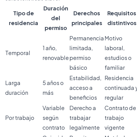
Duración
Tipo de
Derechos
Requisitos
del
residencia
principales
distintivos
permiso
Permanencia
Motivo
1 año,
limitada,
laboral,
Temporal
renovable
permiso
estudios o
básico
familiar
Estabilidad,
Residencia
Larga
5 años o
acceso a
continuada 
duración
más
beneficios
regular
Variable
Derecho a
Contrato de
Por trabajo
según
trabajar
trabajo
contrato
legalmente
vigente