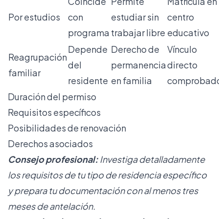
Coincide
Permite
Matrícula en
Por estudios
con
estudiar sin
centro
programa
trabajar libre
educativo
Depende
Derecho de
Vínculo
Reagrupación
del
permanencia
directo
familiar
residente
en familia
comprobad
Duración del permiso
Requisitos específicos
Posibilidades de renovación
Derechos asociados
Consejo profesional:
Investiga detalladamente
los requisitos de tu tipo de residencia específico
y prepara tu documentación con al menos tres
meses de antelación.