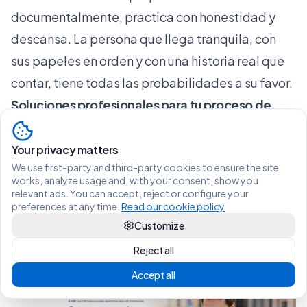
documentalmente, practica con honestidad y
descansa. La persona que llega tranquila, con
sus papeles en orden y con una historia real que
contar, tiene todas las probabilidades a su favor.
Soluciones profesionales para tu proceso de
extranjería
Preparar una entrevista de extranjería o una
Your privacy matters
We use first-party and third-party cookies to ensure the site
solicitud de regularización no tiene que ser un
works, analyze usage and, with your consent, show you
proceso solitario ni agotador. Existen
relevant ads. You can accept, reject or configure your
preferences at any time.
Read our cookie policy
herramientas y equipos especializados que
Customize
pueden marcar la diferencia entre un expediente
Reject all
aprobado y uno lleno de requerimientos.
Accept all