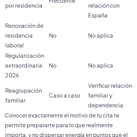
Frecuente
por residencia
relación con
España
Renovación de
residencia
No
No aplica
laboral
Regularización
extraordinaria
No
No aplica
2026
Verificar relación
Reagrupación
Caso a caso
familiar y
familiar
dependencia
Conocer exactamente el motivo de tu cita te
permite prepararte para lo que realmente
importa, y no dispersar energía en puntos que el