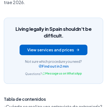
trae 2026.
Living legally in Spain shouldn't be
difficult.
View services and prices
Not sure which procedure you need?
Find out in 2 min
Message us on WhatsApp
Questions?
Tabla de contenidos
¿Cuándo se realiza una entrevista de extranjería?