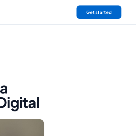
Get started
ña
igital