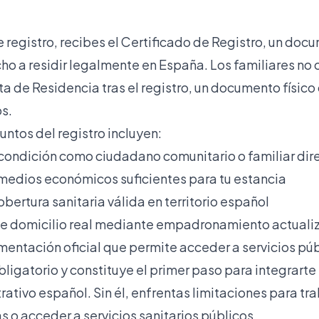
 registro, recibes el Certificado de Registro, un doc
cho a residir legalmente en España. Los familiares no
ta de Residencia tras el registro, un documento físico
s.
untos del registro incluyen:
 condición como ciudadano comunitario o familiar dir
medios económicos suficientes para tu estancia
obertura sanitaria válida en territorio español
 domicilio real mediante empadronamiento actuali
entación oficial que permite acceder a servicios pú
bligatorio y constituye el primer paso para integrart
ativo español. Sin él, enfrentas limitaciones para trab
 o acceder a servicios sanitarios públicos.