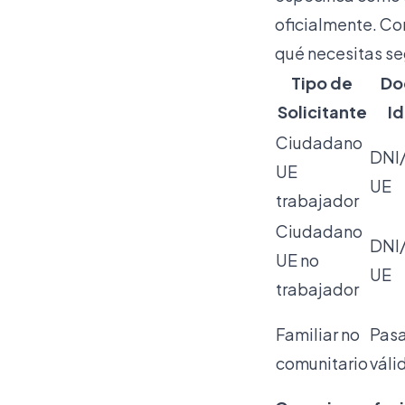
oficialmente. Co
qué necesitas se
Tipo de
Do
Solicitante
I
Ciudadano
DNI
UE
UE
trabajador
Ciudadano
DNI
UE no
UE
trabajador
Familiar no
Pas
comunitario
váli