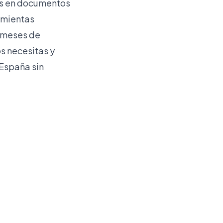
les en documentos
amientas
y meses de
s necesitas y
 España
sin