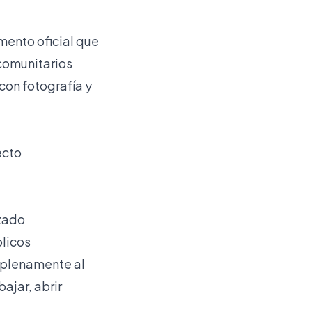
umento oficial que
 comunitarios
 con fotografía y
ecto
zado
blicos
e plenamente al
ajar, abrir