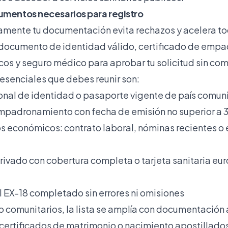
umentos necesarios para registro
amente tu documentación evita rechazos y acelera to
 documento de identidad válido, certificado de emp
s y seguro médico para aprobar tu solicitud sin com
senciales que debes reunir son:
al de identidad o pasaporte vigente de país comuni
mpadronamiento con fecha de emisión no superior a 
 económicos: contrato laboral, nóminas recientes o 
ivado con cobertura completa o tarjeta sanitaria eu
l EX-18 completado sin errores ni omisiones
o comunitarios, la lista se amplía con documentación 
certificados de matrimonio o nacimiento apostillados