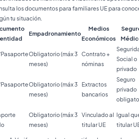
nsulta los
documentos para familiares UE
para conoc
gún tu situación.
cumento
Medios
Segur
Empadronamiento
dentidad
Económicos
Médic
Segurid
/Pasaporte
Obligatorio (máx 3
Contrato +
Social o
meses)
nóminas
privado
Seguro
/Pasaporte
Obligatorio (máx 3
Extractos
privado
meses)
bancarios
obligato
aporte
Obligatorio (máx 3
Vinculado al
Igual qu
do
meses)
titular UE
titular U