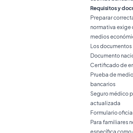
Requisitos y doc
Preparar correct
normativa exige
medios económico
Los documentos e
Documento nacion
Certificado de e
Prueba de medios
bancarios
Seguro médico pr
actualizada
Formulario oficia
Para familiares n
específica como 