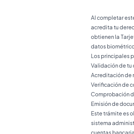
Al completar este
acredita tu dere
obtienen la Tarje
datos biométrico
Los principales p
Validación de tu
Acreditación de 
Verificación de c
Comprobación de
Emisión de docum
Este trámite es o
sistema administr
cuentas bancarias