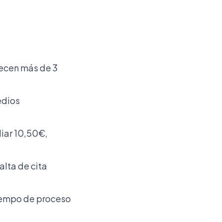
ecen más de 3
edios
liar 10,50€,
lta de cita
iempo de proceso