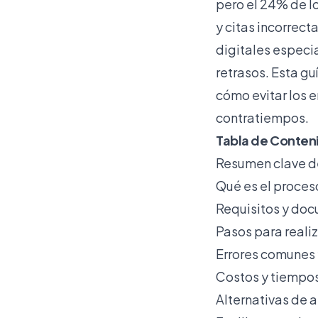
pero
el 24% de l
y citas incorrect
digitales especi
retrasos. Esta g
cómo evitar los 
contratiempos.
Tabla de Conten
Resumen clave de
Qué es el proces
Requisitos y doc
Pasos para realiz
Errores comunes 
Costos y tiempos
Alternativas de a