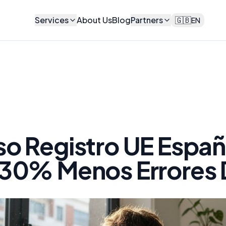
Services
About Us
Blog
Partners
🇬🇧
EN
o Registro UE Espa
30% Menos Errores D