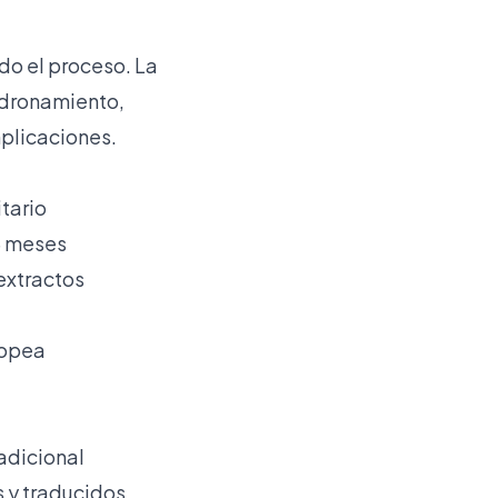
do el proceso. La
adronamiento,
plicaciones.
tario
3 meses
extractos
ropea
adicional
 y traducidos