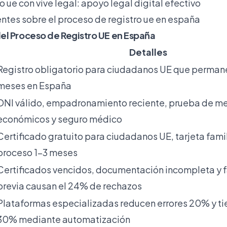
ro ue con vive legal: apoyo legal digital efectivo
ntes sobre el proceso de registro ue en españa
el Proceso de Registro UE en España
Detalles
Registro obligatorio para ciudadanos UE que perman
meses en España
DNI válido, empadronamiento reciente, prueba de m
económicos y seguro médico
Certificado gratuito para ciudadanos UE, tarjeta fami
proceso 1-3 meses
Certificados vencidos, documentación incompleta y fa
previa causan el 24% de rechazos
Plataformas especializadas reducen errores 20% y t
30% mediante automatización