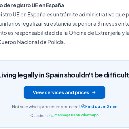
o de registro UE en España
istro UE en España es un trámite administrativo que p
tarios legalizar su estancia superior a 3 meses en te
o es responsabilidad de la Oficina de Extranjería y l
Cuerpo Nacional de Policía.
Living legally in Spain shouldn't be difficult
View services and prices
Find out in 2 min
Not sure which procedure you need?
Message us on WhatsApp
Questions?