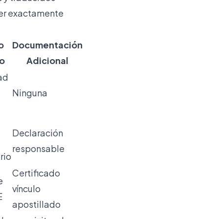
er exactamente
o
Documentación
o
Adicional
ad
Ninguna
Declaración
responsable
rio
Certificado
e
vínculo
E
apostillado