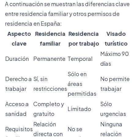
A continuación se muestran las diferencias clave
entre residencia familiar y otros permisos de
residencia en España:
Aspecto
Residencia
Residencia
Visado
clave
familiar
por trabajo
turístico
Máximo 90
Duración
Permanente
Temporal
días
Sólo en
Derecho a
Sí, sin
No permite
áreas
trabajar
restricciones
trabajar
permitidas
Acceso a
Completo y
Sólo
Limitado
sanidad
gratuito
urgencias
Relación
Ninguna
Requisitos
No se
directa con
relación