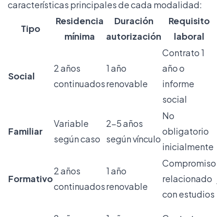
características principales de cada modalidad:
Residencia
Duración
Requisito
Tipo
mínima
autorización
laboral
Contrato 1
2 años
1 año
año o
Social
continuados
renovable
informe
social
No
Variable
2-5 años
Familiar
obligatorio
según caso
según vínculo
inicialmente
Compromiso
2 años
1 año
Formativo
relacionado
continuados
renovable
con estudios