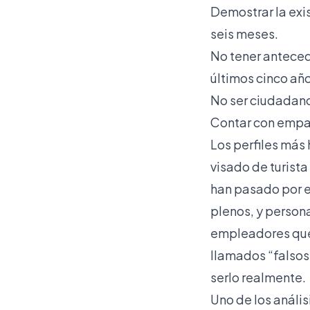
Demostrar la exis
seis meses.
No tener anteced
últimos cinco añ
No ser ciudadano
Contar con empad
Los perfiles más 
visado de turista
han pasado por e
plenos, y person
empleadores que 
llamados “falsos
serlo realmente.
Uno de los
anális