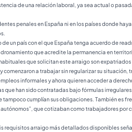
tencia de una relación laboral, ya sea actual o pasad
entes penales en España ni en los países donde hayas
os.
 de un país con el que España tenga acuerdo de readm
ronamiento que acredite la permanencia en territor
habituales que solicitan este arraigo son expatriados
 y comenzaron a trabajar sin regularizar su situación,
mpleos informales y ahora quieren acceder a derech
as que han sido contratadas bajo fórmulas irregulares
tampoco cumplían sus obligaciones. También es fre
 autónomos”, que cotizaban como trabajadores por c
is requisitos arraigo
más detallados disponibles señ