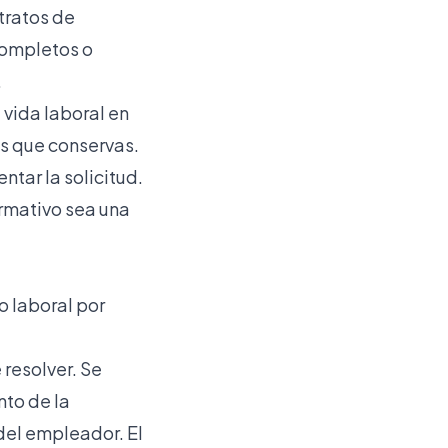
tratos de
ncompletos o
.
e vida laboral en
os que conservas.
tar la solicitud.
ormativo
sea una
o laboral por
 resolver. Se
nto de la
 del empleador. El