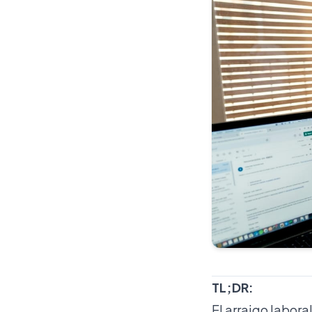
TL;DR:
El arraigo labora