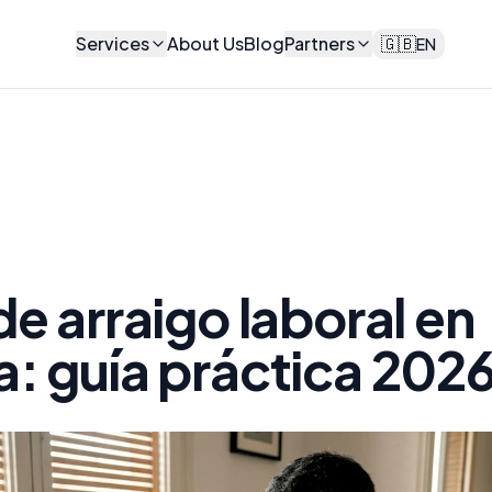
Services
About Us
Blog
Partners
🇬🇧
EN
de arraigo laboral en
: guía práctica 202