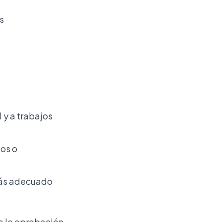
s
 y a trabajos
os o
más adecuado
a la aprobación.