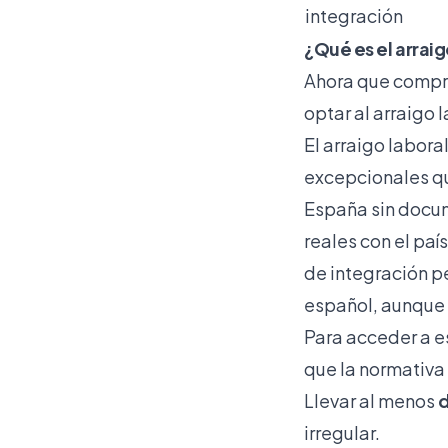
integración
¿Qué es el arraig
Ahora que compre
optar al arraigo 
El arraigo labora
excepcionales qu
España sin docum
reales con el paí
de integración p
español, aunque 
Para acceder a e
que la normativa
Llevar al menos
d
irregular.