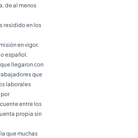
a, de al menos
 residido en los
isión en vigor.
io español.
 que llegaron con
 trabajadores que
os laborales
 por
cuente entre los
uenta propia sin
ala que muchas