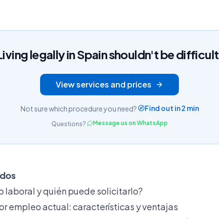
Living legally in Spain shouldn't be difficult
View services and prices
Find out in 2 min
Not sure which procedure you need?
Message us on WhatsApp
Questions?
idos
o laboral y quién puede solicitarlo?
or empleo actual: características y ventajas