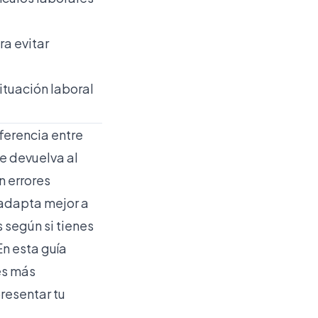
ra evitar
ituación laboral
ferencia entre
te devuelva al
n errores
 adapta mejor a
 según si tienes
En esta guía
es más
resentar tu