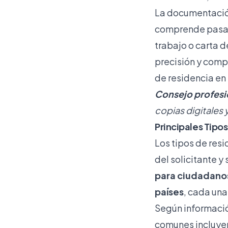
La documentación
comprende pasapo
trabajo o carta 
precisión y comp
de residencia en
Consejo profesi
copias digitales y
Principales Tipo
Los tipos de res
del solicitante y
para ciudadanos
países
, cada una
Según
informació
comunes incluye