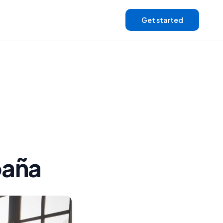
Get started
paña