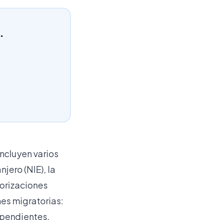
.
 incluyen varios
jero (NIE), la
torizaciones
nes migratorias:
ependientes.