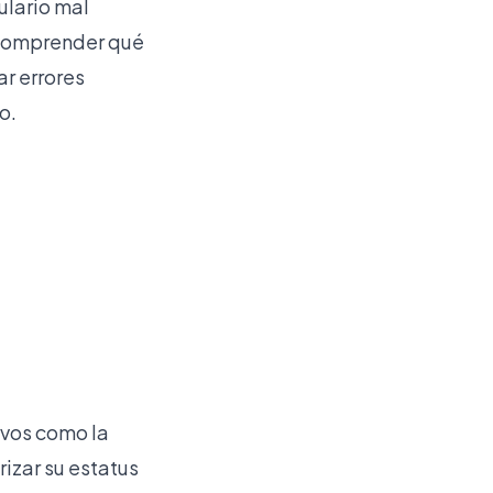
ulario mal
. Comprender qué
r errores
o.
ivos como la
rizar su estatus