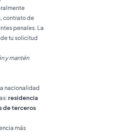
eralmente
, contrato de
entes penales. La
de tu solicitud
ón y mantén
la nacionalidad
ías:
residencia
s de terceros
idencia más