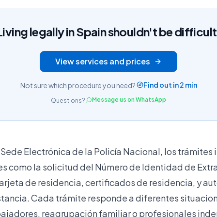
Living legally in Spain shouldn't be difficult
View services and prices
Find out in 2 min
Not sure which procedure you need?
Message us on WhatsApp
Questions?
a
Sede Electrónica de la Policía Nacional
, los trámites
s como la solicitud del Número de Identidad de Extran
arjeta de residencia, certificados de residencia, y au
stancia. Cada trámite responde a diferentes situacio
bajadores, reagrupación familiar o profesionales ind