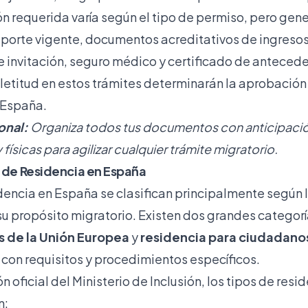
 requerida varía según el tipo de permiso, pero gen
rte vigente, documentos acreditativos de ingresos
de invitación, seguro médico y certificado de anteced
letitud en estos trámites determinarán la aprobación 
 España.
onal:
Organiza todos tus documentos con anticipaci
 físicas para agilizar cualquier trámite migratorio.
s de Residencia en España
idencia en España se clasifican principalmente según 
 su propósito migratorio. Existen dos grandes categor
 de la Unión Europea
y
residencia para ciudadano
 con requisitos y procedimientos específicos.
n oficial del Ministerio de Inclusión
, los tipos de res
n: