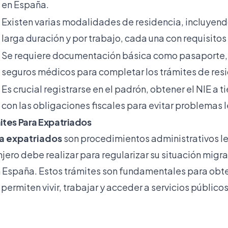
en España.
Existen varias modalidades de residencia, incluyen
larga duración y por trabajo, cada una con requisitos
n
Se requiere documentación básica como pasaporte, 
seguros médicos para completar los trámites de res
Es crucial registrarse en el padrón, obtener el NIE a 
con las obligaciones fiscales para evitar problemas 
ites Para Expatriados
ra expatriados
son procedimientos administrativos l
ero debe realizar para regularizar su situación migrat
 España. Estos trámites son fundamentales para obte
ermiten vivir, trabajar y acceder a servicios públic