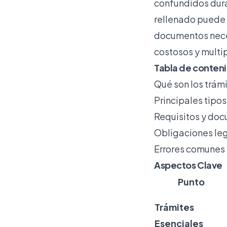
confundidos dura
rellenado puede 
documentos neces
costosos y multip
Tabla de conten
Qué son los trám
Principales tipo
Requisitos y do
Obligaciones leg
Errores comunes 
Aspectos Clave
Punto
Trámites
Esenciales