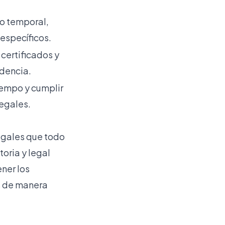
do temporal,
 específicos.
certificados y
idencia.
tiempo y cumplir
legales.
egales que todo
oria y legal
ner los
os de manera