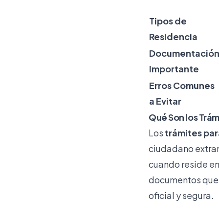
Tipos de
Residencia
Documentació
Importante
Erros Comunes
a Evitar
Qué Son los Trám
Los
trámites pa
ciudadano extranj
cuando reside en
documentos que p
oficial y segura.