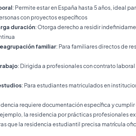
poral
: Permite estar en España hasta 5 años, ideal pa
ersonas con proyectos específicos
arga duración
: Otorga derecho a residir indefinidame
ntinua
reagrupación familiar
: Para familiares directos de r
trabajo
: Dirigida a profesionales con contrato laboral 
estudios
: Para estudiantes matriculados en instituci
idencia requiere documentación específica y cumplir
r ejemplo,
la residencia por prácticas profesionales
ex
as que la residencia estudiantil precisa matrícula ofic