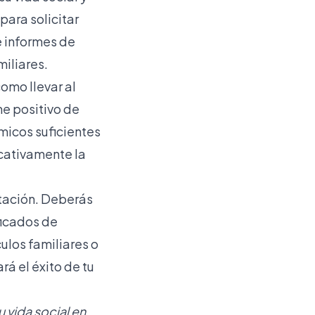
para solicitar
 informes de
miliares.
omo llevar al
me positivo de
micos suficientes
icativamente la
tación. Deberás
ficados de
ulos familiares o
á el éxito de tu
vida social en