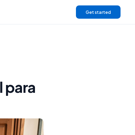
Get started
l para