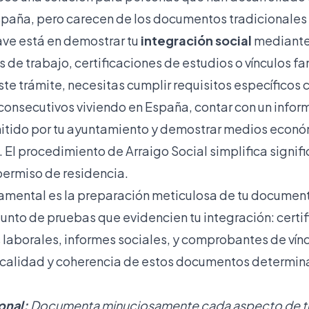
spaña, pero carecen de los documentos tradicionales 
lave está en demostrar tu
integración social
mediante
s de trabajo, certificaciones de estudios o vínculos fa
te trámite, necesitas cumplir requisitos específicos c
consecutivos viviendo en España, contar con un infor
mitido por tu ayuntamiento y demostrar medios econó
 El
procedimiento de Arraigo Social
simplifica signif
permiso de residencia.
amental es la preparación meticulosa de tu documen
junto de pruebas que evidencien tu integración: certi
 laborales, informes sociales, y comprobantes de vínc
 calidad y coherencia de estos documentos determinar
onal:
Documenta minuciosamente cada aspecto de tu 