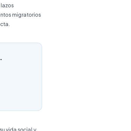
 lazos
ientos migratorios
cta.
.
u vida social y