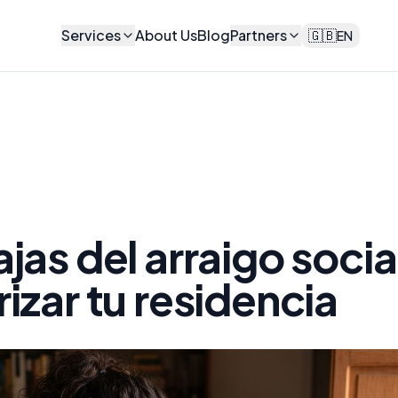
Services
About Us
Blog
Partners
🇬🇧
EN
ajas del arraigo socia
rizar tu residencia