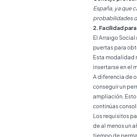
España, ya que ca
probabilidades d
2. Facilidad par
El Arraigo Social
puertas para obt
Esta modalidad r
insertarse en el
A diferencia de 
conseguir un perm
ampliación. Esto
continúas consol
Los requisitos p
de al menos un añ
tiempo de perman