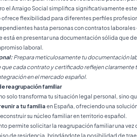
o el Arraigo Social simplifica significativamente est
 ofrece flexibilidad para diferentes perfiles profesi
ependientes hasta personas con contratos laborales 
ve está en presentar una documentación sólida que d
promiso laboral.
onal:
Prepara meticulosamente tu documentación lab
que cada contrato y certificado reflejen claramente t
integración en el mercado español.
e reagrupación familiar
 no solo transforma tu situación legal personal, sino 
reunir a tu familia
en España, ofreciendo una solución
construir su núcleo familiar en territorio español.
to permite solicitar la reagrupación familiar una vez
iso de residencia, brindándote la posibilidad de trae