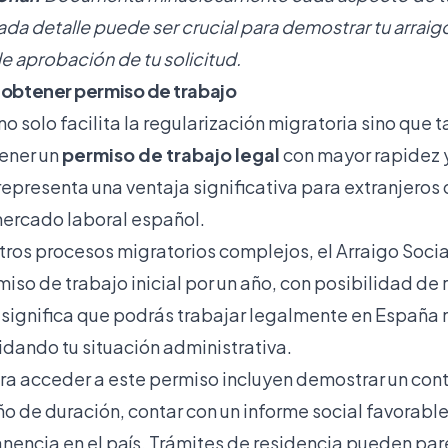
da detalle puede ser crucial para demostrar tu arraig
e aprobación de tu solicitud.
a obtener permiso de trabajo
 no solo facilita la regularización migratoria sino que
ener un
permiso de trabajo legal
con mayor rapidez 
epresenta una ventaja significativa para extranjeros
 mercado laboral español.
otros procesos migratorios complejos, el Arraigo Soci
iso de trabajo inicial por un año, con posibilidad de
 significa que podrás trabajar legalmente en España 
idando tu situación administrativa.
ara acceder a este permiso incluyen demostrar un cont
o de duración, contar con un informe social favorable 
encia en el país.
Trámites de residencia
pueden par