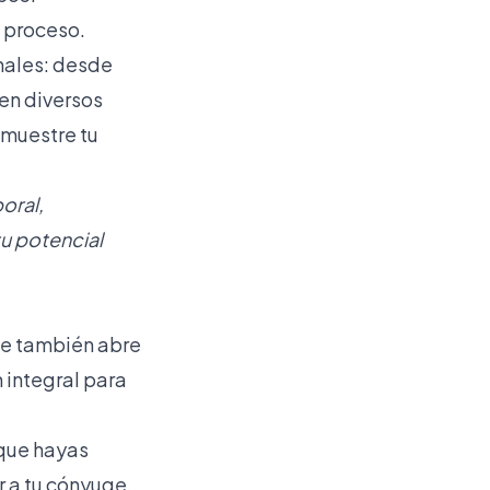
e proceso.
onales: desde
en diversos
emuestre tu
oral,
u potencial
que también abre
 integral para
 que hayas
r a tu cónyuge,