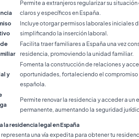
Permite a extranjeros regularizar su situación
encia
claros y específicos en España.
miso
Incluye otorgar permisos laborales iniciales d
tivo
simplificando la inserción laboral.
 de
Facilita traer familiares a España una vez con
miliar
residencia, promoviendo la unidad familiar.
Fomenta la construcción de relaciones y acce
al y
oportunidades, fortaleciendo el compromiso
española.
e
Permite renovar la residencia y acceder a un 
rga
permanente, aumentando la seguridad jurídi
a la residencia legal en España
representa una vía expedita para obtener tu residenc