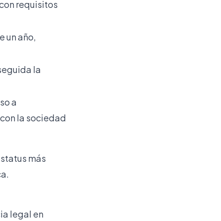
 con requisitos
e un año,
seguida la
so a
 con la sociedad
estatus más
ca.
ia legal en