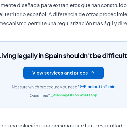
mente diseñada para extranjeros que han construido
 el territorio español. A diferencia de otros procedim
mecanismo permite una regularización más ágil y dire
Living legally in Spain shouldn't be difficult
View services and prices
Find out in 2 min
Not sure which procedure you need?
Message us on WhatsApp
Questions?
ece una solución para personas que han desarrollado s