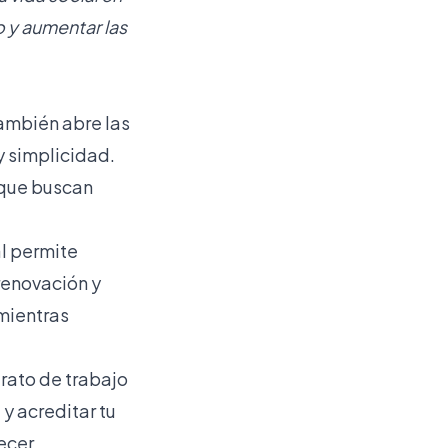
o y aumentar las
 también abre las
y simplicidad.
 que buscan
al permite
 renovación y
mientras
rato de trabajo
y acreditar tu
ecer