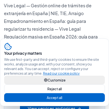
Vive Legal — Gestión online de trámites de
extranjería en España | NIE, TIE, Arraigo
Empadronamiento en España: guía para
regularizar tu residencia — Vive Legal
Regulación masiva en España 2026: guía para
regularizar — Vive Legal
Vive Legal — Gestión online de trámites de
Your privacy matters
We use first-party and third-party cookies to ensure the site
extranjería en España | NIE, TIE, Arraigo
works, analyze usage and, with your consent, show you
relevant ads. You can accept, reject or configure your
preferences at any time.
Read our cookie policy
Customize
Living legally in Spain shouldn't be
Reject all
difficult.
Accept all
View services and prices