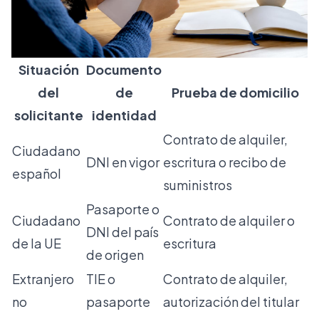
Situación
Documento
del
de
Prueba de domicilio
solicitante
identidad
Contrato de alquiler,
Ciudadano
DNI en vigor
escritura o recibo de
español
suministros
Pasaporte o
Ciudadano
Contrato de alquiler o
DNI del país
de la UE
escritura
de origen
Extranjero
TIE o
Contrato de alquiler,
no
pasaporte
autorización del titular