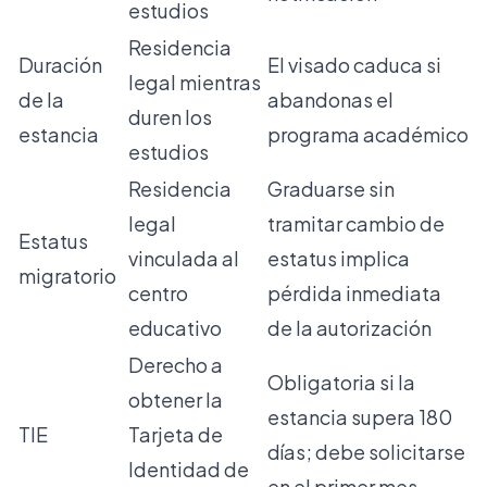
estudios
Residencia
Duración
El visado caduca si
legal mientras
de la
abandonas el
duren los
estancia
programa académico
estudios
Residencia
Graduarse sin
legal
tramitar cambio de
Estatus
vinculada al
estatus implica
migratorio
centro
pérdida inmediata
educativo
de la autorización
Derecho a
Obligatoria si la
obtener la
estancia supera 180
TIE
Tarjeta de
días; debe solicitarse
Identidad de
en el primer mes