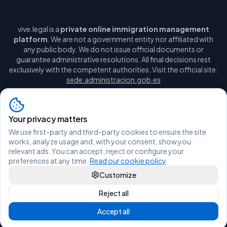
vive.legal is a
private online immigration management
platform
. We are not a government entity nor affiliated with
any public body. We do not issue official documents or
guarantee administrative resolutions. All final decisions rest
exclusively with the competent authorities. Visit the official site:
sede.administracion.gob.es
Your privacy matters
We use first-party and third-party cookies to ensure the site
Legal notice
Privacy policy
Cookie policy
Manage cookies
works, analyze usage and, with your consent, show you
Terms and conditions
relevant ads. You can accept, reject or configure your
hola@vive.legal
WhatsApp
preferences at any time.
Read our cookie policy
Customize
© 2026 Vive Legal - All rights reserved.
Reject all
Accept all