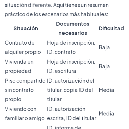
situación diferente. Aquí tienes un resumen
práctico de los escenarios más habituales:
Documentos
Situación
Dificultad
necesarios
Contrato de
Hoja de inscripción,
Baja
alquiler propio
ID, contrato
Vivienda en
Hoja de inscripción,
Baja
propiedad
ID, escritura
Piso compartido
ID, autorización del
sin contrato
titular, copia ID del
Media
propio
titular
Viviendo con
ID, autorización
Media
familiar o amigo
escrita, ID del titular
ID, informe de