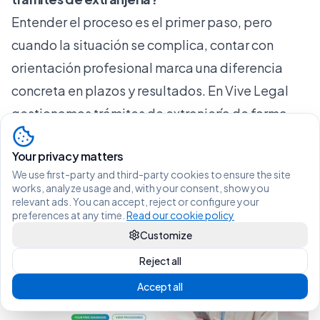
Entender el proceso es el primer paso, pero
cuando la situación se complica, contar con
orientación profesional marca una diferencia
concreta en plazos y resultados. En
Vive Legal
gestionamos trámites de extranjería de forma
integral y digital, desde el diagnóstico de tu
Your privacy matters
situación hasta la presentación de
We use first-party and third-party cookies to ensure the site
documentación, sin que tengas que desplazarte
works, analyze usage and, with your consent, show you
relevant ads. You can accept, reject or configure your
ni perder días de trabajo.
preferences at any time.
Read our cookie policy
Customize
Reject all
Accept all