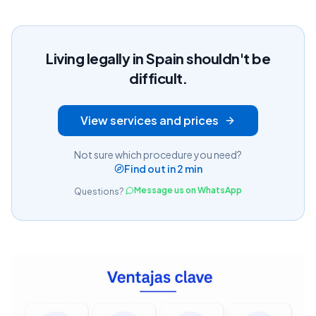
Living legally in Spain shouldn't be
difficult.
View services and prices
Not sure which procedure you need?
Find out in 2 min
Message us on WhatsApp
Questions?