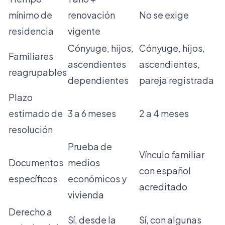
mínimo de
renovación
No se exige
residencia
vigente
Cónyuge, hijos,
Cónyuge, hijos,
Familiares
ascendientes
ascendientes,
reagrupables
dependientes
pareja registrada
Plazo
estimado de
3 a 6 meses
2 a 4 meses
resolución
Prueba de
Vínculo familiar
Documentos
medios
con español
específicos
económicos y
acreditado
vivienda
Derecho a
Sí, desde la
Sí, con algunas