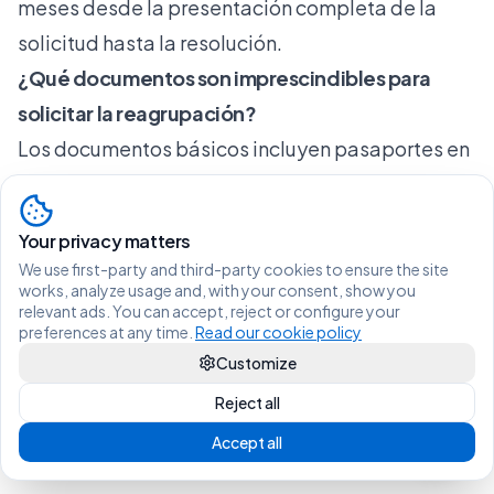
meses desde la presentación completa de la
solicitud hasta la resolución.
¿Qué documentos son imprescindibles para
solicitar la reagrupación?
Los documentos básicos incluyen pasaportes en
vigor, acreditación del vínculo familiar con
apostilla, prueba de medios económicos,
Your privacy matters
certificado de empadronamiento y
We use first-party and third-party cookies to ensure the site
documentación de vivienda adecuada.
works, analyze usage and, with your consent, show you
relevant ads. You can accept, reject or configure your
¿Qué ventajas otorga el régimen específico para
preferences at any time.
Read our cookie policy
familiares de españoles?
Customize
El régimen especial suele requerir menos tiempo
Reject all
mínimo de residencia del reagrupante, ofrece
Accept all
plazos de resolución más cortos y en muchos